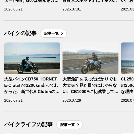
ダーが続けるのは地元をカブ
景夜景スポット』は？夏の夜
い、お
の聖地にする活動
に楽しむならこの5ヶ所！
レクシ
2026.05.21
2025.07.01
2025.03
【バイクで行きたい夜景スポ
リング
ット／滋賀県・奈良県・広島
県・福岡県・長崎県 編】
バイクの記事
記事一覧
大型バイクCB750 HORNET
大型免許を取ったばかりでも
CL25
E-Clutchで1200km走ってわ
大丈夫？見た目ではわからな
の25
かった、新世代E-Clutchのメ
い、CB1000Fに初試乗して感
な理由
リット
じた軽さと安心感
分らし
2026.07.31
2026.07.29
2026.07
ちばん
おすすめ
Clut
バイクライフの記事
記事一覧