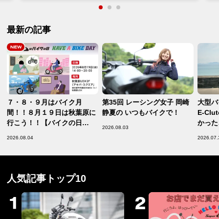
最新の記事
７・８・９月はバイク月
第35回 レーシング女子 岡崎
大型バイ
間！！８月１９日は秋葉原に
静夏の いつもバイクで！
E-Cl
行こう！！【バイクの日
かった、
2026.08.03
HAVE A BIKE DAY】
リット
2026.08.04
2026.07.
【Safety】
人気記事トップ10