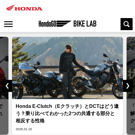
で
Honda E-Clutch（Eクラッチ）とDCTはどう違
「
れ
う？乗り比べてわかった2つの共通する部分と
解
相反する性格
ク
C
2026.01.16
20