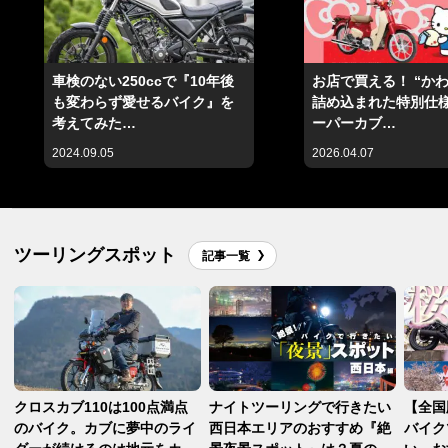
車検のない250ccで『10年後
お店で買える！ “か
も変わらず愛せるバイク』を
詰め込まれた特別仕様
考えてみた…
ーパーカブ…
2024.09.05
2026.04.07
ツーリングスポット
記事一覧
クロスカブ110は100点満点
ナイトツーリングで行きたい
【全国
のバイク。カブに夢中のライ
西日本エリアのおすすめ『絶
バイク