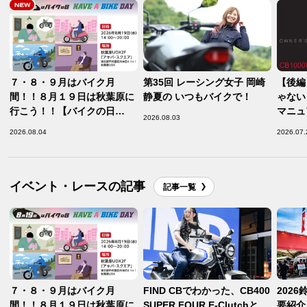
７・８・９月はバイク月
第35回 レーシング女子 岡崎
【後編
間！！８月１９日は秋葉原に
静夏の いつもバイクで！
ゃない
行こう！！【バイクの日
マニュ
2026.08.03
HAVE A BIKE DAY】
【Saf
2026.08.04
2026.07.
【Safety】
イベント・レースの記事
記事一覧
７・８・９月はバイク月
FIND CBでわかった、CB400
2026
間！！８月１９日は秋葉原に
SUPER FOUR E-Clutchと
要紹介