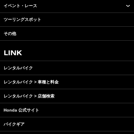
モデル情報
イベント・レース
アプリ
カスタマイズパーツ
ライディングギア
ツーリングスポット
モータースポーツ
テクノロジー
ツーリング
イベント
名車・旧車
その他
アウトドア
スクール・レッスン
ビジネス
安全運転
レンタルバイク
メンテナンス
レンタルバイク
レンタルバイク > 車種と料金
レンタルバイク > 店舗検索
Honda 公式サイト
バイクギア