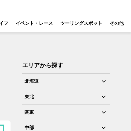
イフ
イベント・レース
ツーリングスポット
その他
リ
モータースポーツ
グギア
イベント
ング
スクール・レッスン
エリアから探す
ドア
転
北海道
ト
バイク
東北
ンス
関東
中部