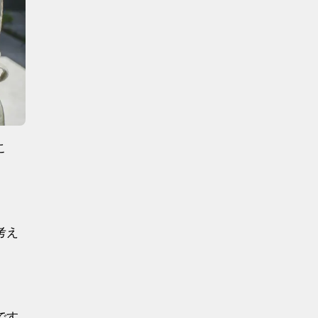
こ
考え
です