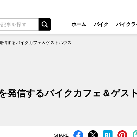
ホーム
バイク
バイクラ
New Model Show
アプ
発信するバイクカフェ＆ゲストハウス
モデル情報
ライディン
カスタマイズパーツ
ツーリ
テクノロジー
アウト
名車・旧車
安全運
を発信するバイクカフェ＆ゲス
ビジネス
レンタル
メンテナ
SHARE