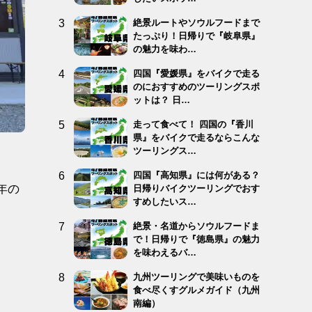
絶景ルートやソウルフードまで
たっぷり！日帰りで『岐阜県』
の魅力を味わ…
四国『愛媛県』をバイクで走る
のにおすすめのツーリングスポ
ットは？ 日…
走って食べて！ 四国の『香川
県』をバイクで走るならこんな
ツーリングス…
四国『高知県』には何がある？
年の
日帰りバイクツーリングでおす
すめしたいス…
絶景・名道からソウルフードま
で！日帰りで『徳島県』の魅力
を味わえるバ…
九州ツーリングで美味いものを
食べ尽くすグルメガイド（九州
南編）