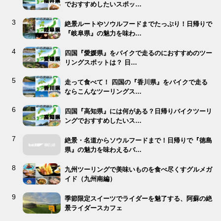
でおすすめしたいスポッ…
絶景ルートやソウルフードまでたっぷり！日帰りで
『岐阜県』の魅力を味わ…
四国『愛媛県』をバイクで走るのにおすすめのツー
リングスポットは？ 日…
走って食べて！ 四国の『香川県』をバイクで走る
ならこんなツーリングス…
四国『高知県』には何がある？日帰りバイクツーリ
ングでおすすめしたいス…
絶景・名道からソウルフードまで！日帰りで『徳島
県』の魅力を味わえるバ…
九州ツーリングで美味いものを食べ尽くすグルメガ
イド（九州南編）
季節限定スイーツでライダーを魅了する、阿蘇の絶
景ライダースカフェ