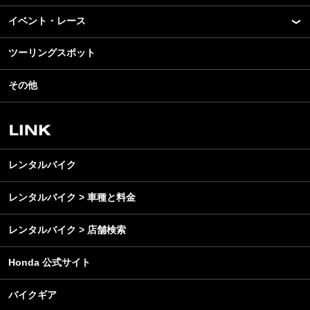
モデル情報
イベント・レース
アプリ
カスタマイズパーツ
ライディングギア
ツーリングスポット
モータースポーツ
テクノロジー
ツーリング
イベント
名車・旧車
その他
アウトドア
スクール・レッスン
ビジネス
安全運転
レンタルバイク
メンテナンス
レンタルバイク
レンタルバイク > 車種と料金
レンタルバイク > 店舗検索
Honda 公式サイト
バイクギア