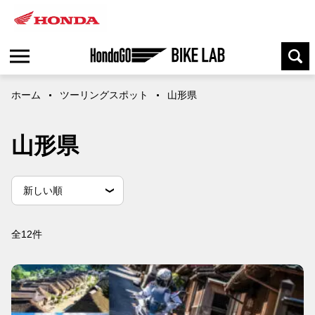
ホーム
ツーリングスポット
山形県
山形県
並
並べ替え条件
新しい順
べ
替
古い順
閲覧数順
え
全12件
条
件