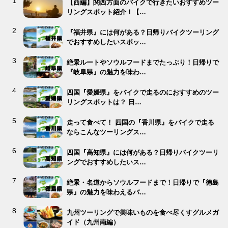
【西編】関西方面のバイクで行きたいおすすめツー
リングスポット紹介！【…
『福井県』には何がある？日帰りバイクツーリング
でおすすめしたいスポッ…
絶景ルートやソウルフードまでたっぷり！日帰りで
『岐阜県』の魅力を味わ…
四国『愛媛県』をバイクで走るのにおすすめのツー
リングスポットは？ 日…
走って食べて！ 四国の『香川県』をバイクで走る
ならこんなツーリングス…
四国『高知県』には何がある？日帰りバイクツーリ
ングでおすすめしたいス…
絶景・名道からソウルフードまで！日帰りで『徳島
県』の魅力を味わえるバ…
九州ツーリングで美味いものを食べ尽くすグルメガ
イド（九州南編）