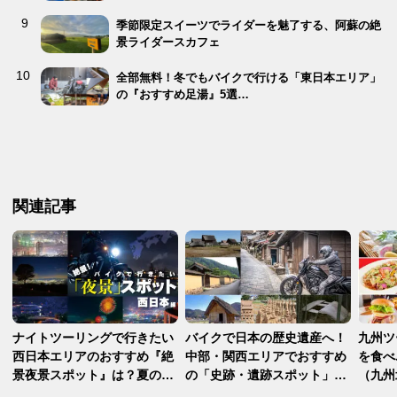
季節限定スイーツでライダーを魅了する、阿蘇の絶
景ライダースカフェ
全部無料！冬でもバイクで行ける「東日本エリア」
の『おすすめ足湯』5選…
関連記事
ナイトツーリングで行きたい
バイクで日本の歴史遺産へ！
九州ツ
西日本エリアのおすすめ『絶
中部・関西エリアでおすすめ
を食べ
景夜景スポット』は？夏の夜
の「史跡・遺跡スポット」5
（九州
に楽しむならこの5ヶ所！
選！【バイクで巡る歴史スポ