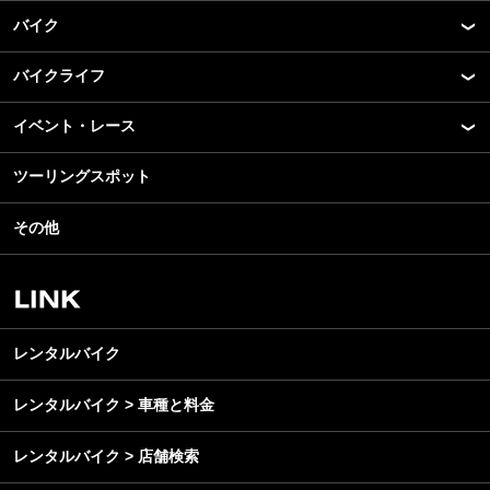
バイク
バイクライフ
New Model Show
モデル情報
イベント・レース
アプリ
カスタマイズパーツ
ライディングギア
ツーリングスポット
モータースポーツ
テクノロジー
ツーリング
イベント
名車・旧車
その他
アウトドア
スクール・レッスン
ビジネス
安全運転
レンタルバイク
メンテナンス
レンタルバイク
レンタルバイク > 車種と料金
レンタルバイク > 店舗検索