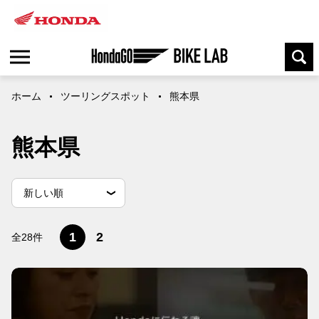
ホーム
ツーリングスポット
熊本県
熊本県
並
並べ替え条件
新しい順
べ
替
古い順
閲覧数順
え
1
2
全28件
条
件