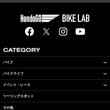
バイク
バイクライフ
New Model Show
モデル情報
イベント・レース
アプリ
カスタマイズパーツ
ライディングギア
ツーリングスポット
モータースポーツ
テクノロジー
ツーリング
イベント
名車・旧車
その他
アウトドア