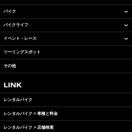
バイク
バイクライフ
New Model Show
モデル情報
イベント・レース
アプリ
カスタマイズパーツ
ライディングギア
ツーリングスポット
モータースポーツ
テクノロジー
ツーリング
イベント
名車・旧車
その他
アウトドア
スクール・レッスン
ビジネス
安全運転
レンタルバイク
メンテナンス
レンタルバイク
レンタルバイク > 車種と料金
レンタルバイク > 店舗検索