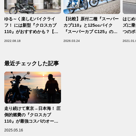
ゆる～く楽しむバイクライ
【比較】原付二種『スーパー
はじめ
フ！ には新型『クロスカブ
カブ110』と125ccバイク
ズに乗
110』がおすすめかも？【原
『スーパーカブ C125』の違
つのポ
付二種で楽しむホンダのバイ
いって？ おすすめしたいポイ
2022.08.18
2026.03.24
2021.01.
ク！ 第9回／CROSS CUB
ントもそれぞれ違う！【脱！
110 （2022）後編】
バイク初心者虎の巻】
最近チェックした記事
走り続けて東京→日本海！ 圧
倒的燃費の『クロスカブ
110』が最強コスパのオール
ラウンドバイクだ！
2025.05.16
【CROSS CUB110 ぼっち新