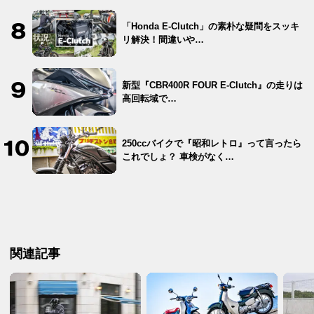
「Honda E-Clutch」の素朴な疑問をスッキ
リ解決！間違いや…
新型『CBR400R FOUR E-Clutch』の走りは
高回転域で…
250ccバイクで『昭和レトロ』って言ったら
これでしょ？ 車検がなく…
関連記事