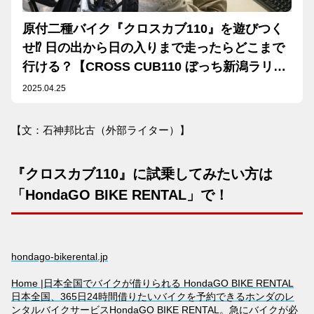
原付二種バイク『クロスカブ110』を遊びつく
せ⁉ 日の出から日の入りまで走ったらどこまで
行ける？【CROSS CUB110 ぼっち新潟ラリー
ツーリング① 計画編】
2025.04.25
【文：石神邦比古（外部ライター）】
『クロスカブ110』に試乗してみたい方は
「HondaGO BIKE RENTAL」で！
hondago-bikerental.jp
Home |日本全国でバイクが借りられる HondaGO BIKE RENTAL
日本全国、365日24時間借りたいバイクを予約できるホンダのレ
ンタルバイクサービスHondaGO BIKE RENTAL。急にバイクが必