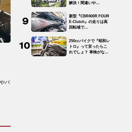
解決！間違いや…
新型『CBR400R FOUR
E-Clutch』の走りは高
回転域で…
250ccバイクで『昭和レ
トロ』って言ったらこ
れでしょ？ 車検がな
く…
達やバ
！