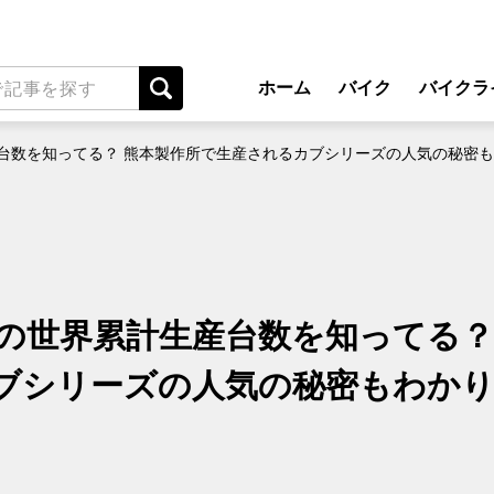
ホーム
バイク
バイクラ
New Model Show
アプ
産台数を知ってる？ 熊本製作所で生産されるカブシリーズの人気の秘密
モデル情報
ライディン
カスタマイズパーツ
ツーリ
テクノロジー
アウト
名車・旧車
安全運
ズの世界累計生産台数を知ってる？
ビジネス
レンタル
ブシリーズの人気の秘密もわか
メンテナ