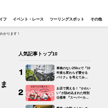
イフ
イベント・レース
ツーリングスポット
その他
リ
モータースポーツ
もわかります！
グギア
イベント
ング
スクール・レッスン
人気記事トップ10
ドア
転
車検のない250ccで『10
年後も変わらず愛せる
バイク
バイク』を考えてみ
た…
りま
ンス
お店で買える！ “かわい
い”が詰め込まれた特別
仕様車 『スーパーカ
ブ…