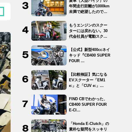
愛車（大型バイク）の
年間走行距離が1000km
未満で絶望したので
12…
もうエンジンのスクー
ターには戻れない。30
代会社員が電動スクー
ター …
【公式】新型400ccネイ
キッド『CB400 SUPER
FOUR …
【比較検証】気になる
EVスクーター「EM1
e:」と「CUV e:」…
FIND CBでわかった、
CB400 SUPER FOUR
E-Cl…
「Honda E-Clutch」の
素朴な疑問をスッキリ