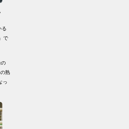
？
いる
」で
輪の
ちの熟
なっ