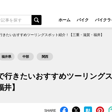
ホーム
バイク
バイクラ
New Model Show
アプ
行きたいおすすめツーリングスポット紹介！【三重・滋賀・福井】
モデル情報
ライディン
カスタマイズパーツ
ツーリ
福井県
中部
関西
テクノロジー
アウト
名車・旧車
安全運
で行きたいおすすめツーリング
ビジネス
レンタル
福井】
メンテナ
SHARE