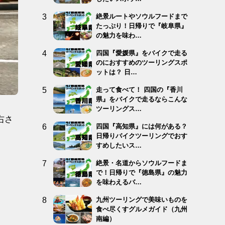
絶景ルートやソウルフードまで
たっぷり！日帰りで『岐阜県』
の魅力を味わ…
四国『愛媛県』をバイクで走る
のにおすすめのツーリングスポ
ットは？ 日…
走って食べて！ 四国の『香川
県』をバイクで走るならこんな
ツーリングス…
右さ
四国『高知県』には何がある？
日帰りバイクツーリングでおす
すめしたいス…
絶景・名道からソウルフードま
で！日帰りで『徳島県』の魅力
を味わえるバ…
九州ツーリングで美味いものを
食べ尽くすグルメガイド（九州
南編）