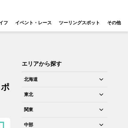
イフ
イベント・レース
ツーリングスポット
その他
リ
モータースポーツ
グギア
イベント
ング
スクール・レッスン
エリアから探す
ドア
転
北海道
スポ
バイク
東北
ンス
関東
中部