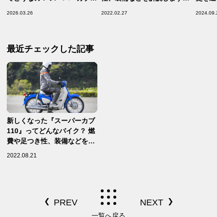
110で十分な気がするんだけ
【ホンダバイク資料室／
2026.03.26
2022.02.27
2024.09.
ど……【後悔しない125ccセ
Honda CT125（2021）】
カンドバイク選び／スーパー
カブ C125 インプレ・レビュ
最近チェックした記事
ー 前編】
新しくなった『スーパーカブ
110』ってどんなバイク？ 燃
費や足つき性、装備などを解
説します！【ホンダバイク資
2022.08.21
料室／Super Cub
110（2022）】
一覧へ戻る