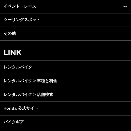
モデル情報
イベント・レース
アプリ
カスタマイズパーツ
ライディングギア
ツーリングスポット
モータースポーツ
テクノロジー
ツーリング
イベント
名車・旧車
その他
アウトドア
スクール・レッスン
ビジネス
安全運転
レンタルバイク
メンテナンス
レンタルバイク
レンタルバイク > 車種と料金
レンタルバイク > 店舗検索
Honda 公式サイト
バイクギア