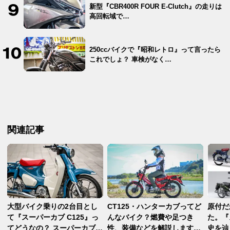
新型『CBR400R FOUR E-Clutch』の走りは
高回転域で…
250ccバイクで『昭和レトロ』って言ったら
これでしょ？ 車検がなく…
関連記事
大型バイク乗りの2台目とし
CT125・ハンターカブってど
原付だ
て『スーパーカブ C125』っ
んなバイク？燃費や足つき
た。『
てどうなの？ スーパーカブ
性、装備などを解説します！
史を辿