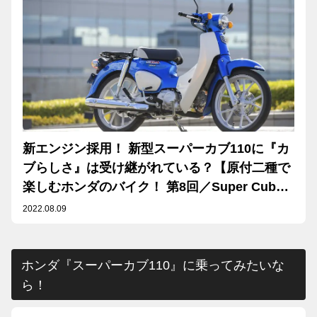
新エンジン採用！ 新型スーパーカブ110に『カ
ブらしさ』は受け継がれている？【原付二種で
楽しむホンダのバイク！ 第8回／Super Cub
110 前編】
2022.08.09
ホンダ『スーパーカブ110』に乗ってみたいな
ら！