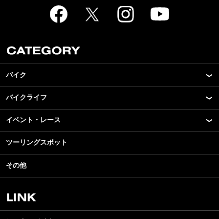
バイク
バイクライフ
New Model Show
モデル情報
イベント・レース
アプリ
カスタマイズパーツ
ライディングギア
ツーリングスポット
モータースポーツ
テクノロジー
ツーリング
イベント
名車・旧車
その他
アウトドア
スクール・レッスン
ビジネス
安全運転
レンタルバイク
メンテナンス