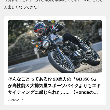
ん楽しくなってきた！
そんなことってある!? 20馬力の『GB350 S』
が高性能＆大排気量スポーツバイクよりもエキ
サイティングに感じられた…… 【Hondaの道
は1日にしてならず／GB350 S インプレ・レビ
2026.02.07
ュー 中編】