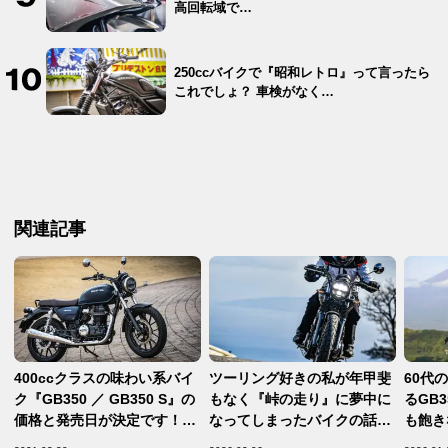
高回転域で…
250ccバイクで『昭和レトロ』って言ったら
これでしょ？ 車検がなく…
関連記事
400ccクラスの味わい系バイ
ツーリング好きの私が年甲斐
60代
ク『GB350 ／ GB350 S』の
もなく『峠の走り』に夢中に
るGB
価格と発売日が決定です！
なってしまったバイクの話
も飽き
【ホンダ2021新車ニュース／
【Hondaの道は1日にしてな