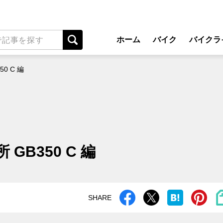
ホーム
バイク
バイクラ
New Model Show
アプ
0 C 編
モデル情報
ライディン
カスタマイズパーツ
ツーリ
テクノロジー
アウト
名車・旧車
安全運
B350 C 編
ビジネス
レンタル
メンテナ
SHARE