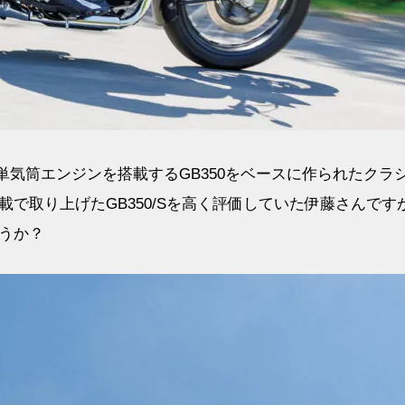
48㏄単気筒エンジンを搭載するGB350をベースに作られたクラ
で取り上げたGB350/Sを高く評価していた伊藤さんです
ょうか？