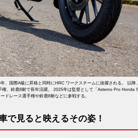
88年、国際A級に昇格と同時にHRC ワークスチームに抜擢される。 以降
鹿8耐で長年活躍。 2025年は監督として「Astemo Pro Honda S
本ロードレース選手権や鈴鹿8耐などに参戦する。
車で見ると映えるその姿！