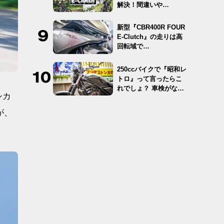
解決！間違いや…
新型『CBR400R FOUR
E-Clutch』の走りは高
回転域で…
250ccバイクで『昭和レ
トロ』って言ったらこ
れでしょ？ 車検がな
シカ
く…
が、