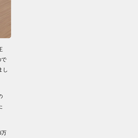
正
ので
まし
の
た
6万