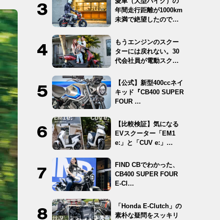
愛車（大型バイク）の
年間走行距離が1000km
未満で絶望したので
12…
もうエンジンのスクー
ターには戻れない。30
代会社員が電動スクー
ター …
【公式】新型400ccネイ
キッド『CB400 SUPER
FOUR …
【比較検証】気になる
EVスクーター「EM1
e:」と「CUV e:」…
FIND CBでわかった、
CB400 SUPER FOUR
E-Cl…
「Honda E-Clutch」の
素朴な疑問をスッキリ