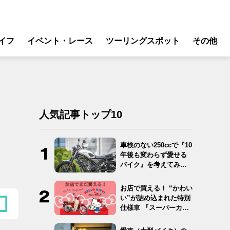
イフ
イベント・レース
ツーリングスポット
その他
リ
モータースポーツ
グギア
イベント
ング
スクール・レッスン
人気記事トップ10
ドア
転
車検のない250ccで『10
年後も変わらず愛せる
バイク
バイク』を考えてみ
た…
ンス
お店で買える！ “かわい
い”が詰め込まれた特別
仕様車 『スーパーカ
ブ…