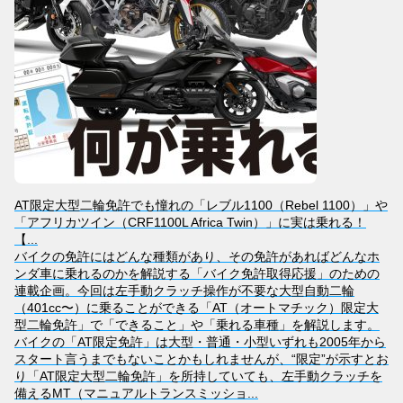
AT限定大型二輪免許でも憧れの「レブル1100（Rebel 1100）」や
「アフリカツイン（CRF1100L Africa Twin）」に実は乗れる！
【...
バイクの免許にはどんな種類があり、その免許があればどんなホ
ンダ車に乗れるのかを解説する「バイク免許取得応援」のための
連載企画。今回は左手動クラッチ操作が不要な大型自動二輪
（401cc〜）に乗ることができる「AT（オートマチック）限定大
型二輪免許」で「できること」や「乗れる車種」を解説します。
バイクの「AT限定免許」は大型・普通・小型いずれも2005年から
スタート言うまでもないことかもしれませんが、“限定”が示すとお
り「AT限定大型二輪免許」を所持していても、左手動クラッチを
備えるMT（マニュアルトランスミッショ...