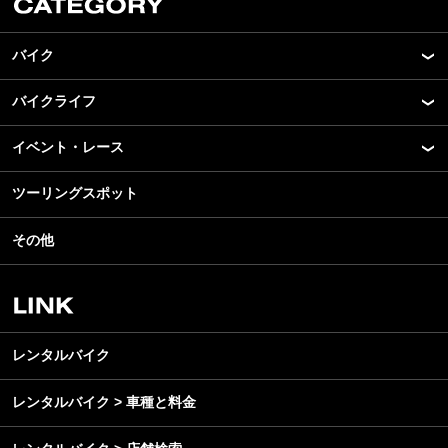
バイク
バイクライフ
New Model Show
モデル情報
イベント・レース
アプリ
カスタマイズパーツ
ライディングギア
ツーリングスポット
モータースポーツ
テクノロジー
ツーリング
イベント
名車・旧車
その他
アウトドア
スクール・レッスン
ビジネス
安全運転
レンタルバイク
メンテナンス
レンタルバイク
レンタルバイク > 車種と料金