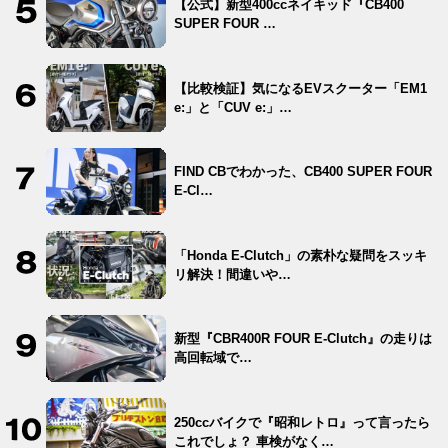
【公式】新型400ccネイキッド『CB400
SUPER FOUR …
【比較検証】気になるEVスクーター「EM1
e:」と「CUV e:」…
FIND CBでわかった、CB400 SUPER FOUR
E-Cl…
「Honda E-Clutch」の素朴な疑問をスッキ
リ解決！間違いや…
新型『CBR400R FOUR E-Clutch』の走りは
高回転域で…
250ccバイクで『昭和レトロ』って言ったら
これでしょ？ 車検がなく…