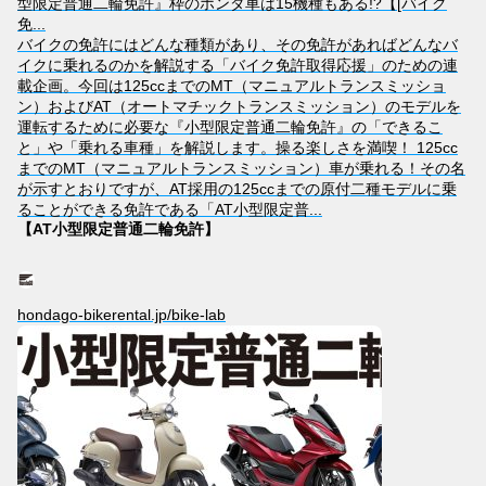
型限定普通二輪免許』枠のホンダ車は15機種もある!?【[バイク
免...
バイクの免許にはどんな種類があり、その免許があればどんなバ
イクに乗れるのかを解説する「バイク免許取得応援」のための連
載企画。今回は125ccまでのMT（マニュアルトランスミッショ
ン）およびAT（オートマチックトランスミッション）のモデルを
運転するために必要な『小型限定普通二輪免許』の「できるこ
と」や「乗れる車種」を解説します。操る楽しさを満喫！ 125cc
までのMT（マニュアルトランスミッション）車が乗れる！その名
が示すとおりですが、AT採用の125ccまでの原付二種モデルに乗
ることができる免許である「AT小型限定普...
【AT小型限定普通二輪免許】
hondago-bikerental.jp/bike-lab