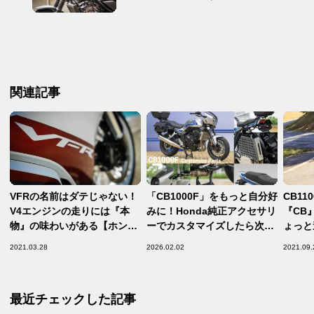
関連記事
VFRの名前はダテじゃない！
「CB1000F」をもっと自分好
CB11
V4エンジンの走りには『本
みに！Honda純正アクセサリ
『CB
物』の味わいがある【ホンダ
ーでカスタマイズしたら次世
ょっと
の道は一日にして成らず 第7
代“CB-F”の最強ツーリング
一日に
2021.03.28
2026.02.02
2021.09.
回／Honda VFR800F 後編】
バイクが完成！【Honda純正
Hond
アクセサリー／CB1000F
編】
最近チェックした記事