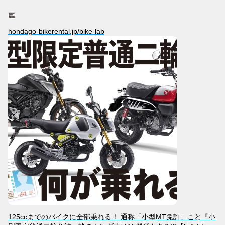
hondago-bikerental.jp/bike-lab
125ccまでのバイクに全部乗れる！ 通称「小型MT免許」こと『小