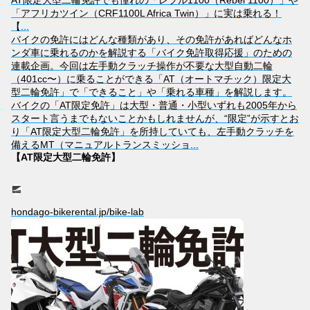
AT限定大型二輪免許でも憧れの「レブル1100（Rebel 1100）」や
「アフリカツイン（CRF1100L Africa Twin）」に実は乗れる！
【...
バイクの免許にはどんな種類があり、その免許があればどんなホ
ンダ車に乗れるのかを解説する「バイク免許取得応援」のための
連載企画。今回は左手動クラッチ操作が不要な大型自動二輪
（401cc〜）に乗ることができる「AT（オートマチック）限定大
型二輪免許」で「できること」や「乗れる車種」を解説します。
バイクの「AT限定免許」は大型・普通・小型いずれも2005年から
スタート言うまでもないことかもしれませんが、“限定”が示すとお
り「AT限定大型二輪免許」を所持していても、左手動クラッチを
備えるMT（マニュアルトランスミッショ...
【AT限定大型二輪免許】
hondago-bikerental.jp/bike-lab