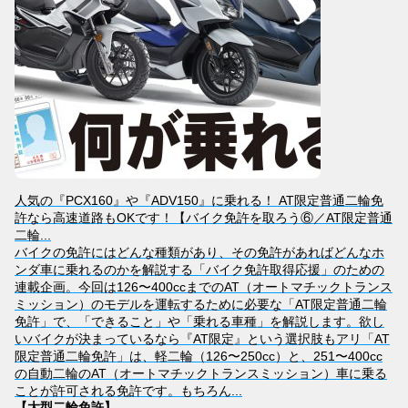
人気の『PCX160』や『ADV150』に乗れる！ AT限定普通二輪免
許なら高速道路もOKです！【バイク免許を取ろう⑥／AT限定普通
二輪...
バイクの免許にはどんな種類があり、その免許があればどんなホ
ンダ車に乗れるのかを解説する「バイク免許取得応援」のための
連載企画。今回は126〜400ccまでのAT（オートマチックトランス
ミッション）のモデルを運転するために必要な「AT限定普通二輪
免許」で、「できること」や「乗れる車種」を解説します。欲し
いバイクが決まっているなら『AT限定』という選択肢もアリ「AT
限定普通二輪免許」は、軽二輪（126〜250cc）と、251〜400cc
の自動二輪のAT（オートマチックトランスミッション）車に乗る
ことが許可される免許です。もちろん...
【大型二輪免許】