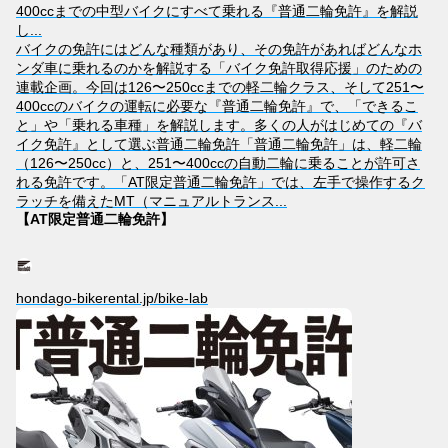
400ccまでの中型バイクにすべて乗れる『普通二輪免許』を解説
し...
バイクの免許にはどんな種類があり、その免許があればどんなホ
ンダ車に乗れるのかを解説する「バイク免許取得応援」のための
連載企画。今回は126〜250ccまでの軽二輪クラス、そして251〜
400ccのバイクの運転に必要な『普通二輪免許』で、「できるこ
と」や「乗れる車種」を解説します。多くの人がはじめての『バ
イク免許』として選ぶ普通二輪免許「普通二輪免許」は、軽二輪
（126〜250cc）と、251〜400ccの自動二輪に乗ることが許可さ
れる免許です。「AT限定普通二輪免許」では、左手で操作するク
ラッチを備えたMT（マニュアルトランス...
【AT限定普通二輪免許】
hondago-bikerental.jp/bike-lab