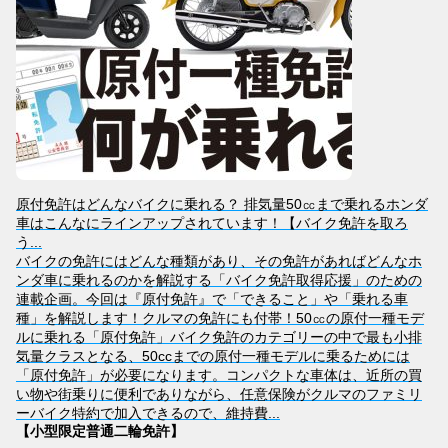
原付免許はどんなバイクに乗れる？ 排気量50㏄まで乗れるホンダ
車はこんなにラインアップされています！【バイク免許を取ろ
う...
バイクの免許にはどんな種類があり、その免許があればどんなホ
ンダ車に乗れるのかを解説する「バイク免許取得応援」のための
連載企画。今回は『原付免許』で「できること」や「乗れる車
種」を解説します！クルマの免許にも付帯！50㏄の原付一種モデ
ルに乗れる「原付免許」バイク免許のカテゴリーの中で最も小排
気量クラスとなる、50ccまでの原付一種モデルに乗るためには
「原付免許」が必要になります。コンパクトな車体は、近所の買
い物や街乗りに便利でありながら、任意保険がクルマのファミリ
ーバイク特約で加入できるので、維持費...
【小型限定普通二輪免許】