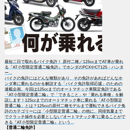
最短二日で取れるバイク免許！ 原付二種／125ccまでAT車が乗れ
る『AT小型限定普通二輪免許』でホンダのPCXやCT125・ハンタ
ー...
バイクの免許にはどんな種類があり、その免許があればどんなホ
ンダ車に乗れるのかを解説する「バイク免許取得応援」のための
連載企画。今回は125ccまでのオートマチック車限定免許である
『AT小型限定普通二輪』で「できること」や「乗れる車種」を解
説します！125ccまでのオートマチック車に乗れる「AT小型限定
普通二輪」とは？125ccの原付二種モデルまで運転できるバイク免
許のカテゴリーには「小型限定普通二輪」の他に、同排気量まで
でクラッチ操作を必要としない“オートマチック車”に乗ることがで
きる『AT小型限定普通二輪』という...
【普通二輪免許】