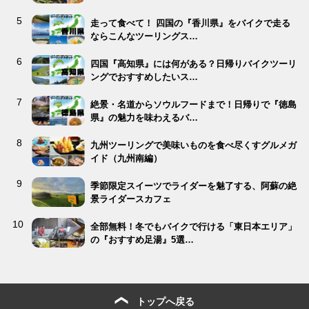
走って食べて！ 四国の『香川県』をバイクで走る
ならこんなツーリングス…
四国『高知県』には何がある？日帰りバイクツーリ
ングでおすすめしたいス…
絶景・名道からソウルフードまで！日帰りで『徳島
県』の魅力を味わえるバ…
九州ツーリングで美味いものを食べ尽くすグルメガ
イド（九州南編）
季節限定スイーツでライダーを魅了する、阿蘇の絶
景ライダースカフェ
全部無料！冬でもバイクで行ける「東日本エリア」
の『おすすめ足湯』5選…
トップへ戻る