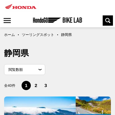
ホーム
ツーリングスポット
静岡県
静岡県
並
並べ替え条件
新しい順
古い順
閲覧数順
べ
替
え
1
2
3
全40件
条
件