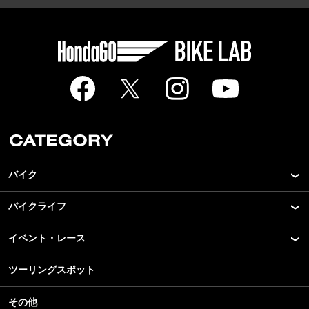
バイク
バイクライフ
New Model Show
モデル情報
イベント・レース
アプリ
カスタマイズパーツ
ライディングギア
ツーリングスポット
モータースポーツ
テクノロジー
ツーリング
イベント
名車・旧車
その他
アウトドア