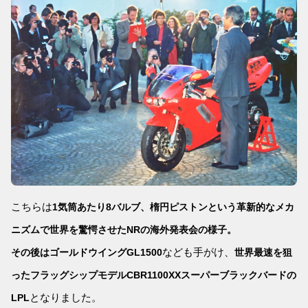
こちらは
1気筒あたり8バルブ、楕円ピストンという革新的なメカ
ニズムで世界を驚愕させたNRの海外発表会の様子。
なども手がけ、
その後はゴールドウイングGL1500
世界最速を狙
ったフラッグシップモデルCBR1100XXスーパーブラックバードの
となりました。
LPL