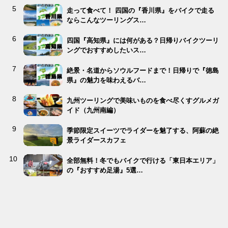
走って食べて！ 四国の『香川県』をバイクで走る
ならこんなツーリングス…
四国『高知県』には何がある？日帰りバイクツーリ
ングでおすすめしたいス…
絶景・名道からソウルフードまで！日帰りで『徳島
県』の魅力を味わえるバ…
九州ツーリングで美味いものを食べ尽くすグルメガ
イド（九州南編）
季節限定スイーツでライダーを魅了する、阿蘇の絶
景ライダースカフェ
全部無料！冬でもバイクで行ける「東日本エリア」
の『おすすめ足湯』5選…