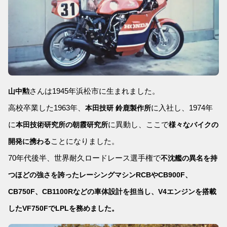
さんは1945年浜松市に生まれました。
山中勲
高校卒業した1963年、
に入社し、1974年
本田技研 鈴鹿製作所
に
に異動し、ここで
本田技術研究所の朝霞研究所
様々なバイクの
ことになりました。
開発に携わる
70年代後半、世界耐久ロードレース選手権で
不沈艦の異名を持
つほどの強さを誇ったレーシングマシンRCBやCB900F、
CB750F、CB1100Rなどの車体設計を担当し、V4エンジンを搭載
したVF750FでLPLを務めました。