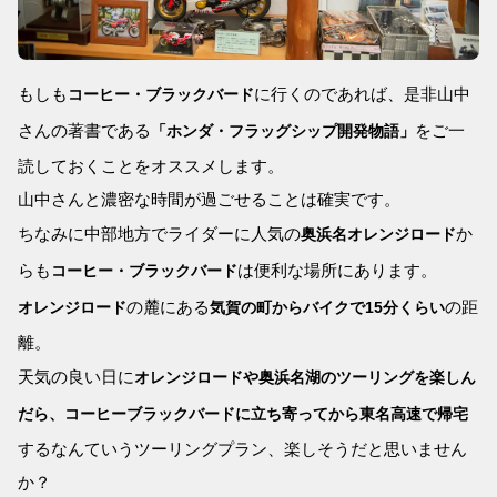
もしも
に行くのであれば、是非山中
コーヒー・ブラックバード
さんの著書である
をご一
「ホンダ・フラッグシップ開発物語」
読しておくことをオススメします。
山中さんと濃密な時間が過ごせることは確実です。
ちなみに中部地方でライダーに人気の
か
奥浜名オレンジロード
らも
は便利な場所にあります。
コーヒー・ブラックバード
の麓にある
の距
オレンジロード
気賀の町からバイクで15分くらい
離。
天気の良い日に
オレンジロードや奥浜名湖のツーリングを楽しん
だら、コーヒーブラックバードに立ち寄ってから東名高速で帰宅
するなんていうツーリングプラン、楽しそうだと思いません
か？