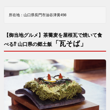
所在地：山口県長門市油谷津黄498
【御当地グルメ】茶蕎麦を屋根瓦で焼いて食
「瓦そば」
べる⁉︎ 山口県の郷土飯