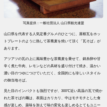
写真提供：一般社団法人 山口県観光連盟
山口県を代表する人気定番グルメのひとつに、屋根瓦をホッ
トプレートのように熱して茶蕎麦を焼いて頂く「瓦そば」が
あります。
アツアツの瓦の上に風味豊かな茶蕎麦を乗せて、錦糸卵や甘
辛く煮た牛肉、レモンなどの具材を盛り付けて焼き、温かい
濃い目のつゆにつけていただく、全国的にも珍しいスタイル
の御当地そば。
見た目のインパクトも強烈ですが、300℃近い高温の瓦で焼か
れた茶そばの麺は、表面はカリカリ、中はモチモチとした食
感が楽しめ、薬味を加えて味の変化も楽しめるとてもユニー