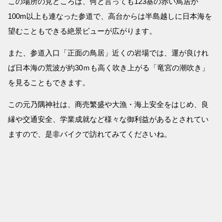
この場所の見どころは、何と言っても123基の赤い鳥居が
100m以上も連なった参道で、高台からは半島越しに日本海を
望むこともできる絶景ビューが広がります。
また、参道入口「正面の鳥居」近くの岩場では、運が良けれ
ば日本海の荒波が約30ｍも高く吹き上がる「竜宮の潮吹き」
を見ることもできます。
この元乃隅神社は、商売繁盛や大漁・海上安全をはじめ、良
縁や交通安全、学業成就など様々な御利益があるとされてい
ますので、是非バイクで訪れてみてくださいね。