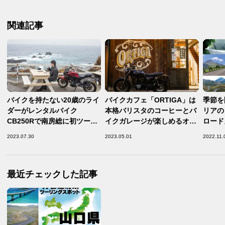
関連記事
バイクを持たない20歳のライ
バイクカフェ「ORTIGA」は
季節を
ダーがレンタルバイク
本格バリスタのコーヒーとバ
リアの
CB250Rで南房総に初ツーリ
イクガレージが楽しめるオセ
ロード
ング
アニアスタイルカフェ
ーリン
2023.07.30
2023.05.01
2022.11.
最近チェックした記事