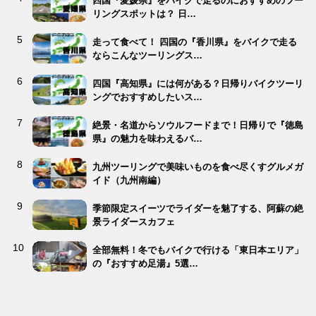
四国『愛媛県』をバイクで走るのにおすすめのツー
リングスポットは？ 日…
走って食べて！ 四国の『香川県』をバイクで走る
ならこんなツーリングス…
四国『高知県』には何がある？日帰りバイクツーリ
ングでおすすめしたいス…
絶景・名道からソウルフードまで！日帰りで『徳島
県』の魅力を味わえるバ…
九州ツーリングで美味いものを食べ尽くすグルメガ
イド（九州南編）
季節限定スイーツでライダーを魅了する、阿蘇の絶
景ライダースカフェ
全部無料！冬でもバイクで行ける「東日本エリア」
の『おすすめ足湯』5選…