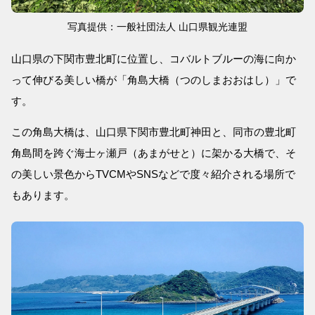
写真提供：一般社団法人 山口県観光連盟
山口県の下関市豊北町に位置し、コバルトブルーの海に向か
って伸びる美しい橋が「角島大橋（つのしまおおはし）」で
す。
この角島大橋は、山口県下関市豊北町神田と、同市の豊北町
角島間を跨ぐ海士ヶ瀬戸（あまがせと）に架かる大橋で、そ
の美しい景色からTVCMやSNSなどで度々紹介される場所で
もあります。