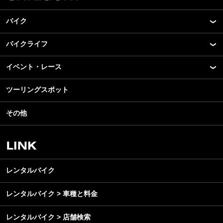
バイク
バイクライフ
New Model Show
モデル情報
イベント・レース
アプリ
カスタマイズパーツ
ライディングギア
ツーリングスポット
モータースポーツ
テクノロジー
ツーリング
イベント
名車・旧車
その他
アウトドア
スクール・レッスン
ビジネス
安全運転
レンタルバイク
メンテナンス
レンタルバイク
レンタルバイク > 車種と料金
レンタルバイク > 店舗検索