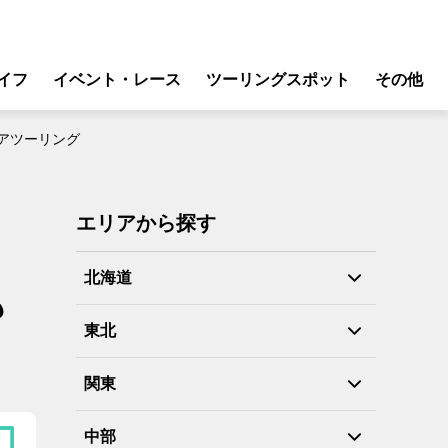
イフ
イベント・レース
ツーリングスポット
その他
リ
モータースポーツ
アツーリング
グギア
イベント
ング
スクール・レッスン
エリアから探す
ドア
転
北海道
も
バイク
東北
ンス
関東
中部