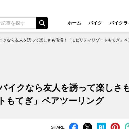
ホーム
バイク
バイクラ
New Model Show
アプ
イクなら友人を誘って楽しさも倍増！「モビリティリゾートもてぎ」ペ
モデル情報
ライディン
カスタマイズパーツ
ツーリ
テクノロジー
アウト
名車・旧車
安全運
バイクなら友人を誘って楽しさ
ビジネス
レンタル
トもてぎ」ペアツーリング
メンテナ
SHARE