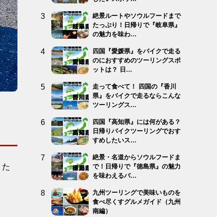
絶景ルートやソウルフードまで
たっぷり！日帰りで『岐阜県』
の魅力を味わ…
四国『愛媛県』をバイクで走る
のにおすすめのツーリングスポ
ットは？ 日…
走って食べて！ 四国の『香川
県』をバイクで走るならこんな
ツーリングス…
四国『高知県』には何がある？
日帰りバイクツーリングでおす
すめしたいス…
絶景・名道からソウルフードま
きた
で！日帰りで『徳島県』の魅力
を味わえるバ…
九州ツーリングで美味いものを
食べ尽くすグルメガイド（九州
南編）