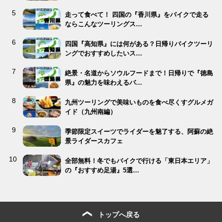
走って食べて！ 四国の『香川県』をバイクで走る
ならこんなツーリングス…
四国『高知県』には何がある？日帰りバイクツーリ
ングでおすすめしたいス…
絶景・名道からソウルフードまで！日帰りで『徳島
県』の魅力を味わえるバ…
九州ツーリングで美味いものを食べ尽くすグルメガ
イド（九州南編）
季節限定スイーツでライダーを魅了する、阿蘇の絶
景ライダースカフェ
全部無料！冬でもバイクで行ける「東日本エリア」
の『おすすめ足湯』5選…
トップへ戻る