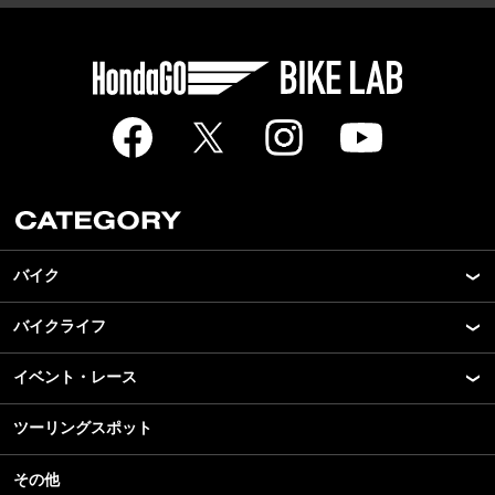
バイク
バイクライフ
New Model Show
モデル情報
イベント・レース
アプリ
カスタマイズパーツ
ライディングギア
ツーリングスポット
モータースポーツ
テクノロジー
ツーリング
イベント
名車・旧車
その他
アウトドア