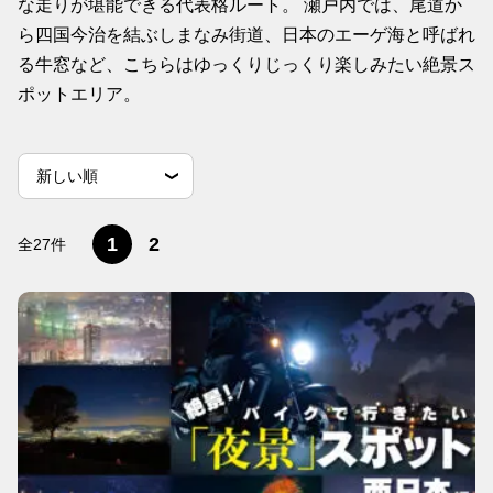
な走りが堪能できる代表格ルート。 瀬戸内では、尾道か
ら四国今治を結ぶしまなみ街道、日本のエーゲ海と呼ばれ
る牛窓など、こちらはゆっくりじっくり楽しみたい絶景ス
ポットエリア。
並
並べ替え条件
新しい順
べ
替
古い順
閲覧数順
え
1
2
全27件
条
件