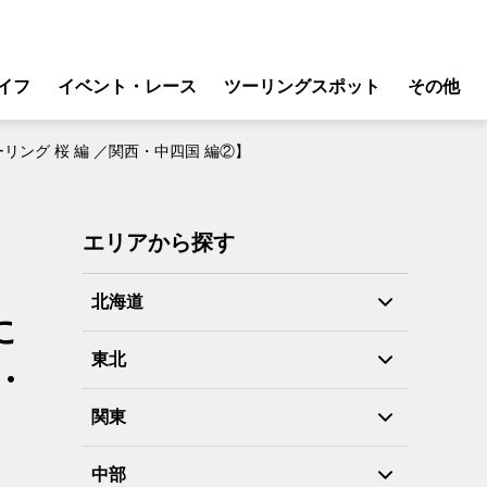
イフ
イベント・レース
ツーリングスポット
その他
リ
モータースポーツ
ング 桜 編 ／関西・中四国 編②】
グギア
イベント
ング
スクール・レッスン
エリアから探す
ドア
転
北海道
に
バイク
東北
・
ンス
関東
中部