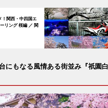
メ！関西・中四国エ
リング 桜編 ／ 関
台にもなる風情ある街並み
『祇園