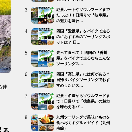
絶景ルートやソウルフードまで
たっぷり！日帰りで『岐阜県』
の魅力を味わ…
四国『愛媛県』をバイクで走る
のにおすすめのツーリングスポ
ットは？ 日…
走って食べて！ 四国の『香川
県』をバイクで走るならこんな
ツーリングス…
四国『高知県』には何がある？
日帰りバイクツーリングでおす
すめしたいス…
る連
絶景・名道からソウルフードま
で！日帰りで『徳島県』の魅力
を味わえるバ…
九州ツーリングで美味いものを
食べ尽くすグルメガイド（九州
南編）
巡ろ