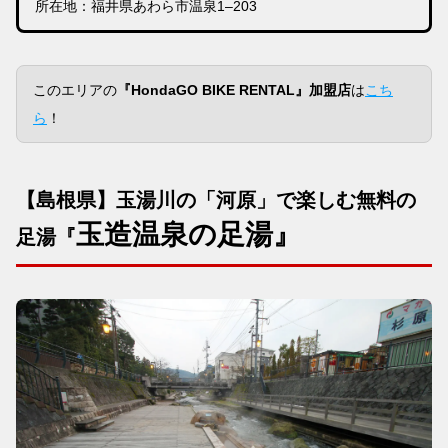
所在地：福井県あわら市温泉1–203
このエリアの
『HondaGO BIKE RENTAL』加盟店
は
こち
ら
！
【島根県】玉湯川の「河原」で楽しむ無料の
玉造温泉
の足湯』
足湯『