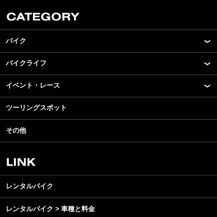
バイク
バイクライフ
New Model Show
モデル情報
イベント・レース
アプリ
カスタマイズパーツ
ライディングギア
ツーリングスポット
モータースポーツ
テクノロジー
ツーリング
イベント
名車・旧車
その他
アウトドア
スクール・レッスン
ビジネス
安全運転
レンタルバイク
メンテナンス
レンタルバイク
レンタルバイク > 車種と料金