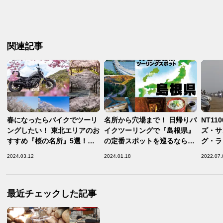
関連記事
春になったらバイクでツーリ
名所から穴場まで！ 日帰りバ
NT11
ングしたい！ 東北エリアのお
イクツーリングで『島根県』
ズ・サ
すすめ『桜の名所』5選！
の定番スポットを巡るならこ
グ・ラ
【春のお花見ツーリング 桜
の5ヶ所がおすすめ！【バイ
た！ー
2024.03.12
2024.01.18
2022.07.
編 ／ 東北 ③】
クで行きたい47都道府県別お
すすめスポット／島根県 編】
最近チェックした記事