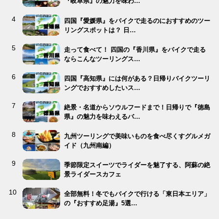
『岐阜県』の魅力を味わ…
四国『愛媛県』をバイクで走るのにおすすめのツー
リングスポットは？ 日…
走って食べて！ 四国の『香川県』をバイクで走る
ならこんなツーリングス…
四国『高知県』には何がある？日帰りバイクツーリ
ングでおすすめしたいス…
絶景・名道からソウルフードまで！日帰りで『徳島
県』の魅力を味わえるバ…
九州ツーリングで美味いものを食べ尽くすグルメガ
イド（九州南編）
季節限定スイーツでライダーを魅了する、阿蘇の絶
景ライダースカフェ
全部無料！冬でもバイクで行ける「東日本エリア」
の『おすすめ足湯』5選…