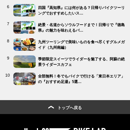
四国『高知県』には何がある？日帰りバイクツーリ
ングでおすすめしたいス…
絶景・名道からソウルフードまで！日帰りで『徳島
県』の魅力を味わえるバ…
九州ツーリングで美味いものを食べ尽くすグルメガ
イド（九州南編）
季節限定スイーツでライダーを魅了する、阿蘇の絶
景ライダースカフェ
全部無料！冬でもバイクで行ける「東日本エリア」
の『おすすめ足湯』5選…
トップへ戻る