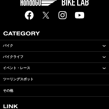
バイク
バイクライフ
New Model Show
モデル情報
イベント・レース
アプリ
カスタマイズパーツ
ライディングギア
ツーリングスポット
モータースポーツ
テクノロジー
ツーリング
イベント
名車・旧車
その他
アウトドア
スクール・レッスン
ビジネス
安全運転
レンタルバイク