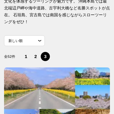
文化を体感するツーリングが魅力です。 沖縄本島では最
北端辺戸岬や海中道路、古宇利大橋など名勝スポットが点
在。 石垣島、宮古島では南国を感じながらスローツーリ
ングをぜひ！
並
並べ替え条件
新しい順
べ
替
古い順
閲覧数順
え
1
2
3
全52件
条
件