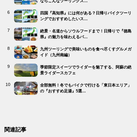
ならこんなツーリングス…
四国『高知県』には何がある？日帰りバイクツーリ
ングでおすすめしたいス…
絶景・名道からソウルフードまで！日帰りで『徳島
県』の魅力を味わえるバ…
九州ツーリングで美味いものを食べ尽くすグルメガ
イド（九州南編）
季節限定スイーツでライダーを魅了する、阿蘇の絶
景ライダースカフェ
全部無料！冬でもバイクで行ける「東日本エリア」
の『おすすめ足湯』5選…
関連記事