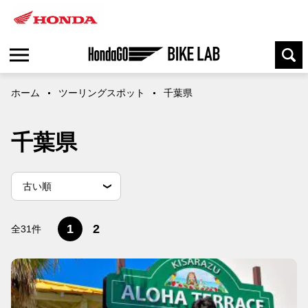
ホーム
ツーリングスポット
千葉県
千葉県
並
並べ替え条件
新しい順
古い順
べ
替
閲覧数順
え
1
2
全31件
条
件