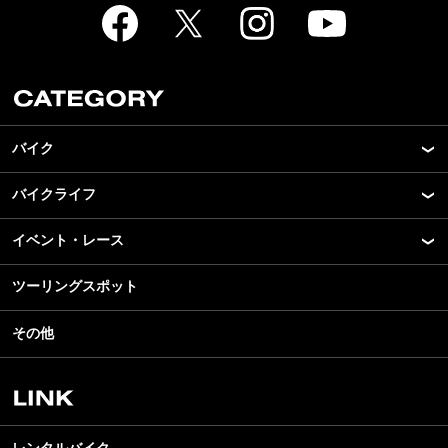
バイク
バイクライフ
New Model Show
モデル情報
イベント・レース
アプリ
カスタマイズパーツ
ライディングギア
ツーリングスポット
モータースポーツ
テクノロジー
ツーリング
イベント
名車・旧車
その他
アウトドア
スクール・レッスン
ビジネス
安全運転
レンタルバイク
メンテナンス