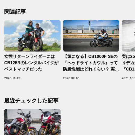
関連記事
女性リターンライダーには
【気になる】CB1000F SEの
実は25
CB125Rのレンタルバイクが
『ヘッドライトカウル』って
りデカか
ベストマッチだった
防風性能はどれくらい？ 実際
『CB
に高速道路を走ってみた結
種バイ
2023.11.13
2026.02.10
2021.10.
果……【Hondaの道は1日に
【ホン
してならず／CB1000F SE イ
らず 第
ンプレ・レビュー② 高速道路
CB12
最近チェックした記事
編】