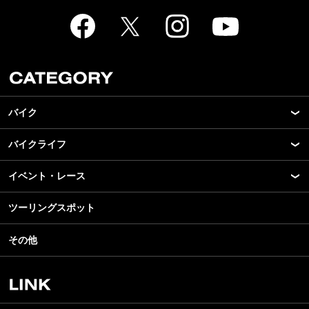
バイク
バイクライフ
New Model Show
モデル情報
イベント・レース
アプリ
カスタマイズパーツ
ライディングギア
ツーリングスポット
モータースポーツ
テクノロジー
ツーリング
イベント
名車・旧車
その他
アウトドア
スクール・レッスン
ビジネス
安全運転
レンタルバイク