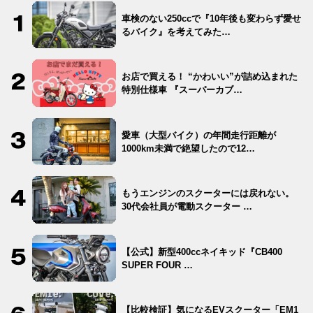
車検のない250ccで『10年後も変わらず愛せ
るバイク』を考えてみた…
お店で買える！ “かわいい”が詰め込まれた
特別仕様車 『スーパーカブ…
愛車（大型バイク）の年間走行距離が
1000km未満で絶望したので12…
もうエンジンのスクーターには戻れない。
30代会社員が電動スクーター …
【公式】新型400ccネイキッド『CB400
SUPER FOUR …
【比較検証】気になるEVスクーター「EM1