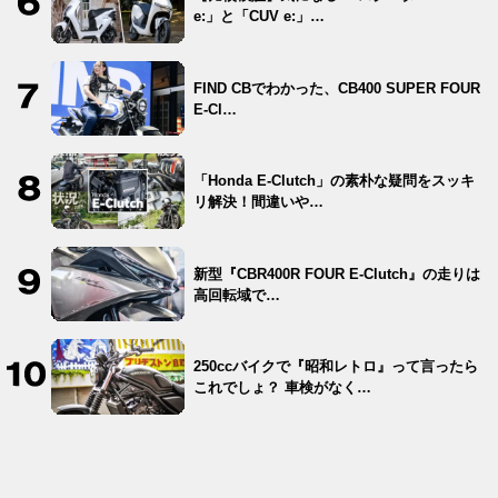
e:」と「CUV e:」…
FIND CBでわかった、CB400 SUPER FOUR
E-Cl…
「Honda E-Clutch」の素朴な疑問をスッキ
リ解決！間違いや…
新型『CBR400R FOUR E-Clutch』の走りは
高回転域で…
250ccバイクで『昭和レトロ』って言ったら
これでしょ？ 車検がなく…