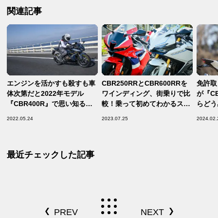
関連記事
エンジンを活かすも殺すも車
CBR250RRとCBR600RRを
免許取
体次第だと2022年モデル
ワインディング、街乗りで比
が『C
『CBR400R』で思い知る
較！乗って初めてわかるスー
らどう
【ホンダの道は一日にして成
パースポーツのメリットデメ
2022.05.24
2023.07.25
2024.02.
らず 第32回／Honda
リット
CBR400R（2022） 中編】
最近チェックした記事