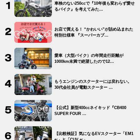
車検のない250ccで『10年後も変わらず愛せ
るバイク』を考えてみた…
お店で買える！ “かわいい”が詰め込まれた
特別仕様車 『スーパーカブ…
愛車（大型バイク）の年間走行距離が
1000km未満で絶望したので12…
もうエンジンのスクーターには戻れない。
30代会社員が電動スクーター …
【公式】新型400ccネイキッド『CB400
SUPER FOUR …
【比較検証】気になるEVスクーター「EM1
e:」と「CUV e:」…