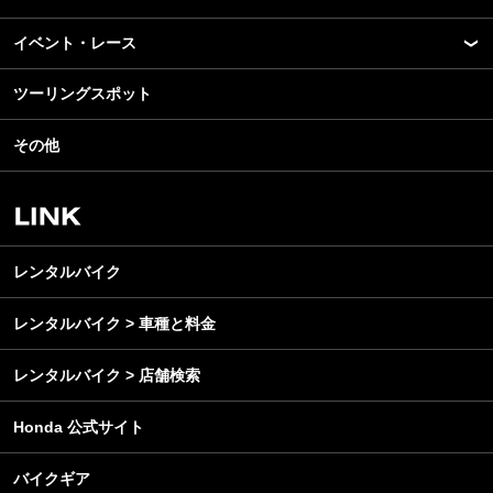
New Model Show
モデル情報
イベント・レース
アプリ
カスタマイズパーツ
ライディングギア
ツーリングスポット
モータースポーツ
テクノロジー
ツーリング
イベント
名車・旧車
その他
アウトドア
スクール・レッスン
ビジネス
安全運転
レンタルバイク
メンテナンス
レンタルバイク
レンタルバイク > 車種と料金
レンタルバイク > 店舗検索
Honda 公式サイト
バイクギア