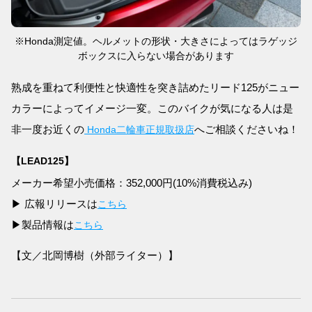
※Honda測定値。ヘルメットの形状・大きさによってはラゲッジ
ボックスに入らない場合があります
熟成を重ねて利便性と快適性を突き詰めたリード125がニュー
カラーによってイメージ一変。このバイクが気になる人は是
非一度お近くの
へご相談くださいね！
Honda二輪車正規取扱店
【LEAD125】
メーカー希望小売価格：352,000円(10%消費税込み)
▶ 広報リリースは
こちら
▶製品情報は
こちら
【文／北岡博樹（外部ライター）】