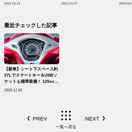
最高の状態に維持しよう！
台』にベストマッチ！【次は
た！ 
2023.10.13
2021.01.07
2024.04.
どれ乗る？レンタルバイク相
い生活
性診断／Honda GROM】
【原付
通勤イ
最近チェックした記事
LEAD
【新車】シート下スペース約
37Lでスマートキー＆USBソ
ケットも標準装備！ 125ccス
クーター『LEAD 125（リー
2025.12.05
ド125）』がニューカラー2色
追加で新発売！
【Honda2025新車ニュー
ス】
一覧へ戻る