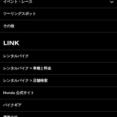
イベント・レース
アプリ
カスタマイズパーツ
ライディングギア
ツーリングスポット
モータースポーツ
テクノロジー
ツーリング
イベント
名車・旧車
その他
アウトドア
スクール・レッスン
ビジネス
安全運転
レンタルバイク
メンテナンス
レンタルバイク
レンタルバイク > 車種と料金
レンタルバイク > 店舗検索
Honda 公式サイト
バイクギア