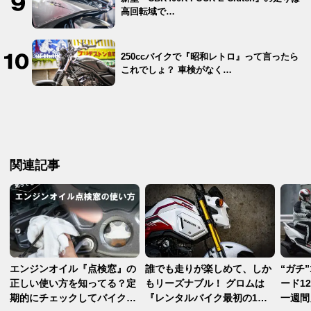
高回転域で…
250ccバイクで『昭和レトロ』って言ったら
これでしょ？ 車検がなく…
関連記事
エンジンオイル『点検窓』の
誰でも走りが楽しめて、しか
“ガチ
正しい使い方を知ってる？定
もリーズナブル！ グロムは
ード1
期的にチェックしてバイクを
『レンタルバイク最初の1
一週間