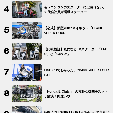
もうエンジンのスクーターには戻れない。
30代会社員が電動スクーター …
【公式】新型400ccネイキッド『CB400
SUPER FOUR …
【比較検証】気になるEVスクーター「EM1
e:」と「CUV e:」…
FIND CBでわかった、CB400 SUPER FOUR
E-Cl…
「Honda E-Clutch」の素朴な疑問をスッキ
リ解決！間違いや…
新型『CBR400R FOUR E-Clutch』の走りは