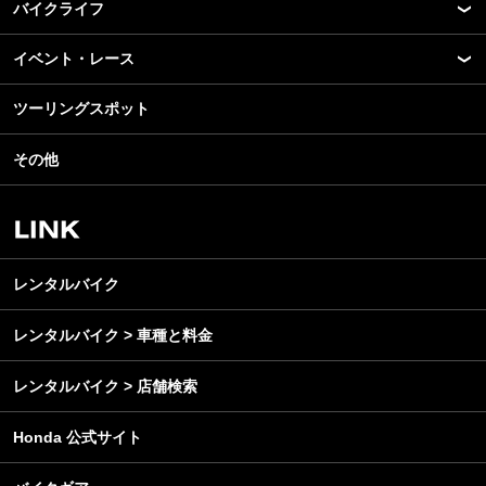
バイクライフ
New Model Show
モデル情報
イベント・レース
アプリ
カスタマイズパーツ
ライディングギア
ツーリングスポット
モータースポーツ
テクノロジー
ツーリング
イベント
名車・旧車
その他
アウトドア
スクール・レッスン
ビジネス
安全運転
レンタルバイク
メンテナンス
レンタルバイク
レンタルバイク > 車種と料金
レンタルバイク > 店舗検索
Honda 公式サイト