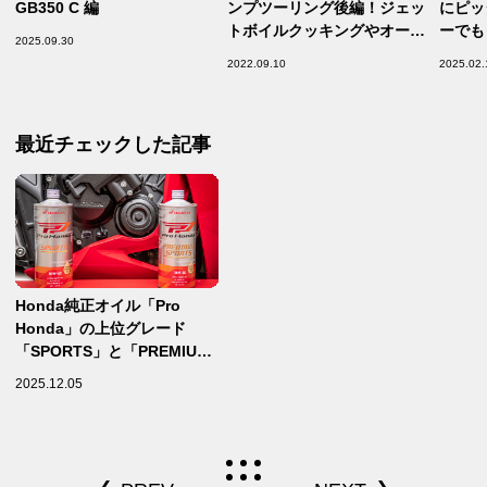
GB350 C 編
ンプツーリング後編！ジェッ
にピッ
トボイルクッキングやオール
ーでも
2025.09.30
下道ツーリングを満喫！
【Ho
2022.09.10
2025.02.
最近チェックした記事
Honda純正オイル「Pro
Honda」の上位グレード
「SPORTS」と「PREMIUM
SPORTS」はどこまで違う？
2025.12.05
Honda二輪車のエンジン開発
にも使用されるハイグレード
オイルは〇〇〇が全く別物で
す！【Pro Hondaオイルの選