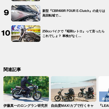
新型『CBR400R FOUR E-Clutch』の走りは
高回転域で…
250ccバイクで『昭和レトロ』って言ったら
これでしょ？ 車検がなく…
関連記事
伊藤真一のロングラン研究所
自由度MAX!カブで行くキャ
『LEA