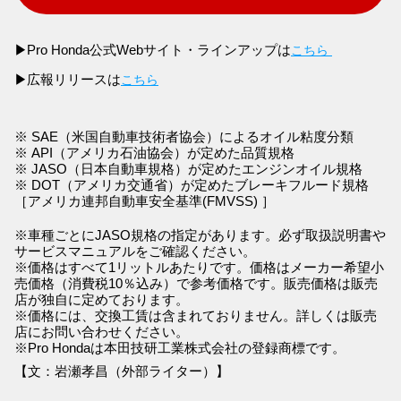
Pro Honda公式Webサイト・ラインアップは
▶
こちら
広報リリースは
▶
こちら
※ SAE（米国自動車技術者協会）によるオイル粘度分類
※ API（アメリカ石油協会）が定めた品質規格
※ JASO（日本自動車規格）が定めたエンジンオイル規格
※ DOT（アメリカ交通省）が定めたブレーキフルード規格
［アメリカ連邦自動車安全基準(FMVSS) ］
※車種ごとにJASO規格の指定があります。必ず取扱説明書や
サービスマニュアルをご確認ください。
※価格はすべて1リットルあたりです。価格はメーカー希望小
売価格（消費税10％込み）で参考価格です。販売価格は販売
店が独自に定めております。
※価格には、交換工賃は含まれておりません。詳しくは販売
店にお問い合わせください。
※Pro Hondaは本田技研工業株式会社の登録商標です。
【文：岩瀬孝昌（外部ライター）】