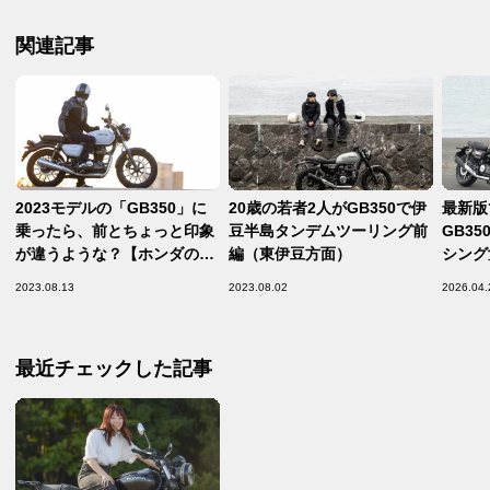
関連記事
2023モデルの「GB350」に
20歳の若者2人がGB350で伊
最新版で
乗ったら、前とちょっと印象
豆半島タンデムツーリング前
GB35
が違うような？【ホンダの道
編（東伊豆方面）
シング
は1日にしてならず／Honda
もバイ
2023.08.13
2023.08.02
2026.04.
GB350(2023) 試乗インプ
GB35
レ・レビュー 前編】
最近チェックした記事