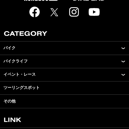
バイク
バイクライフ
New Model Show
モデル情報
イベント・レース
アプリ
カスタマイズパーツ
ライディングギア
ツーリングスポット
モータースポーツ
テクノロジー
ツーリング
イベント
名車・旧車
その他
アウトドア
スクール・レッスン
ビジネス
安全運転
レンタルバイク