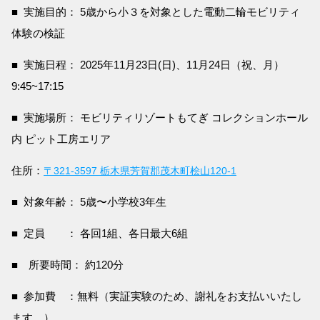
■ 実施目的： 5歳から小３を対象とした電動二輪モビリティ
体験の検証
■ 実施日程： 2025年11月23日(日)、11月24日（祝、月）
9:45~17:15
■ 実施場所： モビリティリゾートもてぎ コレクションホール
内 ピット工房エリア
住所：
〒321-3597 栃木県芳賀郡茂木町桧山120-1
■ 対象年齢： 5歳〜小学校3年生
■ 定員 ： 各回1組、各日最大6組
■ 所要時間： 約120分
■ 参加費 ：無料（実証実験のため、謝礼をお支払いいたし
ます。）