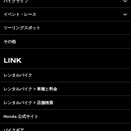
バイクライフ
New Model Show
モデル情報
イベント・レース
アプリ
カスタマイズパーツ
ライディングギア
ツーリングスポット
モータースポーツ
テクノロジー
ツーリング
イベント
名車・旧車
その他
アウトドア
スクール・レッスン
ビジネス
安全運転
レンタルバイク
メンテナンス
レンタルバイク
レンタルバイク > 車種と料金
レンタルバイク > 店舗検索
Honda 公式サイト
バイクギア