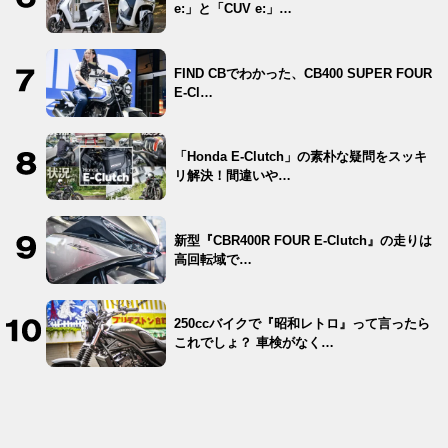
e:」と「CUV e:」…
FIND CBでわかった、CB400 SUPER FOUR
E-Cl…
「Honda E-Clutch」の素朴な疑問をスッキ
リ解決！間違いや…
新型『CBR400R FOUR E-Clutch』の走りは
高回転域で…
250ccバイクで『昭和レトロ』って言ったら
これでしょ？ 車検がなく…