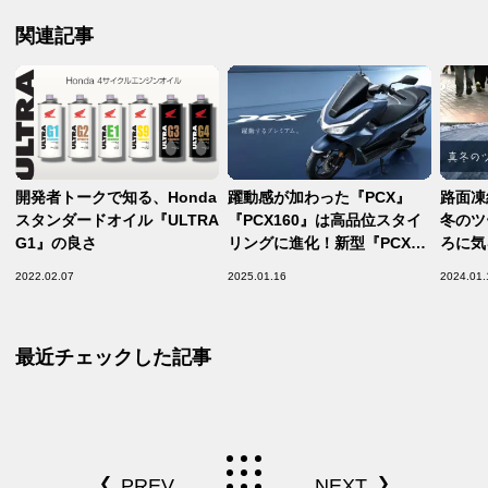
関連記事
開発者トークで知る、Honda
躍動感が加わった『PCX』
路面凍
スタンダードオイル『ULTRA
『PCX160』は高品位スタイ
冬のツ
G1』の良さ
リングに進化！新型『PCX』
ろに気
でプレミアムな日常を楽しも
ク初心
2022.02.07
2025.01.16
2024.01.
う
最近チェックした記事