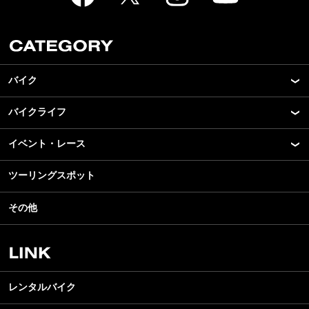
バイク
バイクライフ
New Model Show
モデル情報
イベント・レース
アプリ
カスタマイズパーツ
ライディングギア
ツーリングスポット
モータースポーツ
テクノロジー
ツーリング
イベント
名車・旧車
その他
アウトドア
スクール・レッスン
ビジネス
安全運転
レンタルバイク
メンテナンス
レンタルバイク