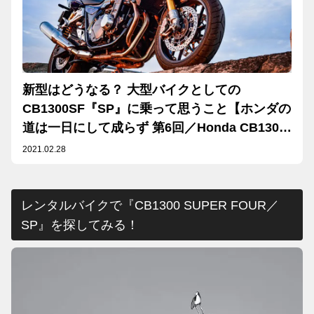
新型はどうなる？ 大型バイクとしての
CB1300SF『SP』に乗って思うこと【ホンダの
道は一日にして成らず 第6回／Honda CB1300
SUPER FOUR SP 基本編】
2021.02.28
レンタルバイクで『CB1300 SUPER FOUR／
SP』を探してみる！