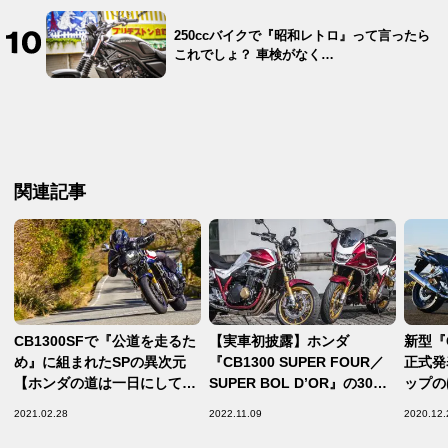
250ccバイクで『昭和レトロ』って言ったら
これでしょ？ 車検がなく…
関連記事
CB1300SFで『公道を走るた
【実車初披露】ホンダ
新型『
め』に組まれたSPの異次元
『CB1300 SUPER FOUR／
正式発
【ホンダの道は一日にして成
SUPER BOL D’OR』の30周
ップの
らず 第6回／Honda CB1300
年アニバーサリーモデルは
決定し
2021.02.28
2022.11.09
2020.12.
SUPER FOUR SP 足まわり
「実車の美しさ」をとにかく
編】
見てほしい！【ホンダ2023新