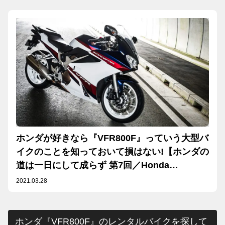
ホンダが好きなら『VFR800F』っていう大型バ
イクのことを知っておいて損はない!【ホンダの
道は一日にして成らず 第7回／Honda
VFR800F 前編】
2021.03.28
ホンダ『VFR800F』のレンタルバイクを探して