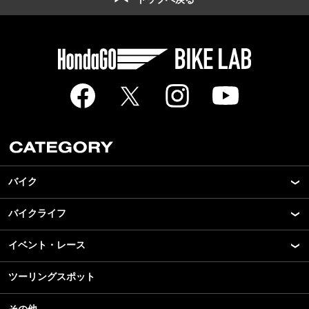
バイク
バイクライフ
New Model Show
モデル情報
イベント・レース
アプリ
カスタマイズパーツ
ライディングギア
ツーリングスポット
モータースポーツ
テクノロジー
ツーリング
イベント
名車・旧車