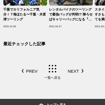
千葉でカリフォルニア気
レンタルバイクのツーリング
スタイ
分！？海ほたる〜千葉・木更
で最強バッグが判明!? 降ろせ
すさも
津ツーリング
ばキャリーバッグになる『ト
てを満
ロリーシートバッグ』が便利
クルー
2020.10.28
2021.04.27
2021.04.
すぎる！【レンタルバイクの
る？レ
便利アイテム】
／Hond
＞】
最近チェックした記事
一覧へ戻る
トップへ戻る