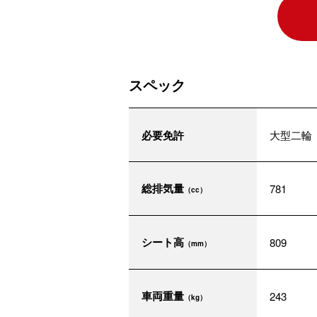
スペック
必要免許
大型二輪
総排気量
781
（cc）
シート高
809
（mm）
車両重量
243
（kg）