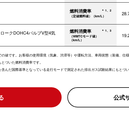
燃料消費率
＊ 1、2
28
（定値燃料値）（km/L）
燃料消費率
＊ 1、3
ロークDOHC4バルブV型4気
19
（WMTCモード値）
（km/L）
での値です。お客様の使用環境（気象、渋滞等）や運転方法、車両状態（装備、仕
もとづいた燃料消費率です。
どを含んだ国際基準となっている走行モードで測定された排出ガス試験結果にもとづ
る
公式