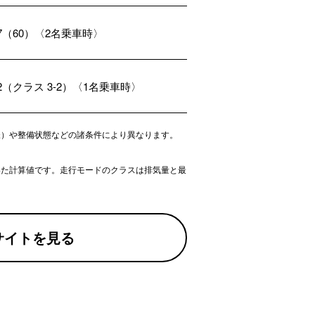
.7（60）〈2名乗車時〉
.2（クラス 3-2）〈1名乗車時〉
様）や整備状態などの諸条件により異なります。
いた計算値です。走行モードのクラスは排気量と最
サイトを見る