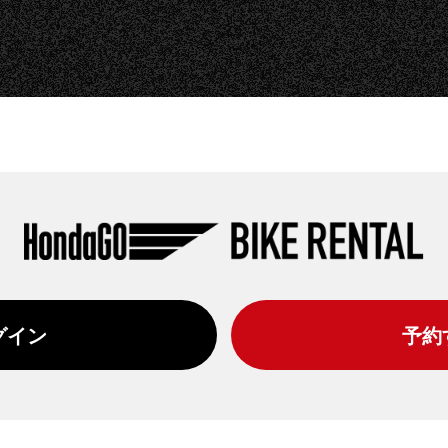
グイン
予約