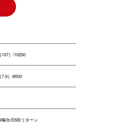
［107］/10250
［7.9］/8500
時噛合式6段リターン