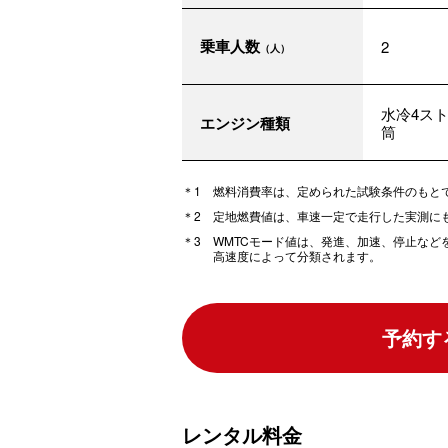
乗車人数
2
（人）
水冷4スト
エンジン種類
筒
燃料消費率は、定められた試験条件のもと
定地燃費値は、車速一定で走行した実測に
WMTCモード値は、発進、加速、停止な
高速度によって分類されます。
予約す
レンタル料金