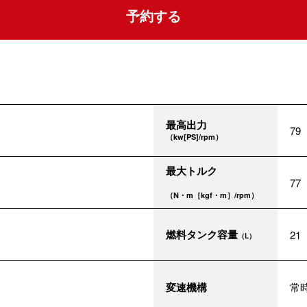
予約する
最高出力
79
（kw[PS]/rpm）
最大トルク
77
（N・m［kgf・m］/rpm）
燃料タンク容量
21
（L）
変速機構
常