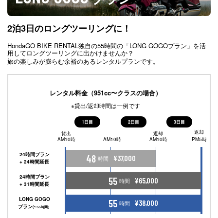
2泊3日のロングツーリングに！
HondaGO BIKE RENTAL独自の55時間の「LONG GOGOプラン」を活
用してロングツーリングに出かけませんか？
旅の楽しみが膨らむ余裕のあるレンタルプランです。
レンタル料金（951cc〜クラスの場合）
※貸出/返却時間は一例です
1日目
2日目
3日目
返却
貸出
返却
AM10時
AM10時
AM10時
PM5時
24時間プラン
48
¥37,000
時間
+ 24時間延長
24時間プラン
55
¥65,000
時間
+ 31時間延長
LONG GOGO
55
¥38,000
時間
プラン
(〜55時間）