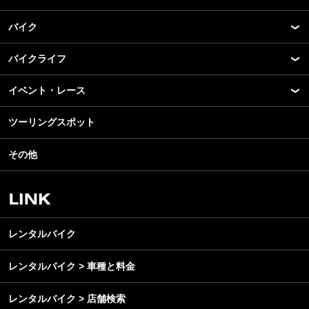
バイク
バイクライフ
New Model Show
モデル情報
イベント・レース
アプリ
カスタマイズパーツ
ライディングギア
ツーリングスポット
モータースポーツ
テクノロジー
ツーリング
イベント
名車・旧車
その他
アウトドア
スクール・レッスン
ビジネス
安全運転
レンタルバイク
メンテナンス
レンタルバイク
レンタルバイク > 車種と料金
レンタルバイク > 店舗検索