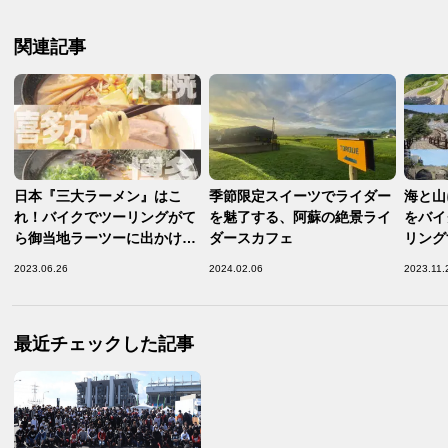
関連記事
日本『三大ラーメン』はこ
季節限定スイーツでライダー
海と山
れ！バイクでツーリングがて
を魅了する、阿蘇の絶景ライ
をバイ
ら御当地ラーツーに出かけて
ダースカフェ
リング
みて！【日本の三大○○／ラー
せない
2023.06.26
2024.02.06
2023.11.
メン 編】
47都
ト／長
最近チェックした記事