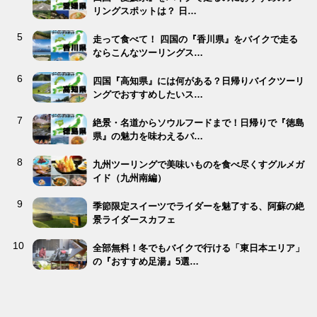
リングスポットは？ 日…
走って食べて！ 四国の『香川県』をバイクで走る
ならこんなツーリングス…
四国『高知県』には何がある？日帰りバイクツーリ
ングでおすすめしたいス…
絶景・名道からソウルフードまで！日帰りで『徳島
県』の魅力を味わえるバ…
九州ツーリングで美味いものを食べ尽くすグルメガ
イド（九州南編）
季節限定スイーツでライダーを魅了する、阿蘇の絶
景ライダースカフェ
全部無料！冬でもバイクで行ける「東日本エリア」
の『おすすめ足湯』5選…