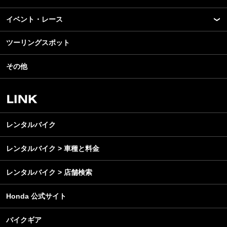
モデル情報
イベント・レース
アプリ
カスタマイズパーツ
ライディングギア
ツーリングスポット
モータースポーツ
テクノロジー
ツーリング
イベント
名車・旧車
その他
アウトドア
スクール・レッスン
ビジネス
安全運転
レンタルバイク
メンテナンス
レンタルバイク
レンタルバイク > 車種と料金
レンタルバイク > 店舗検索
Honda 公式サイト
バイクギア