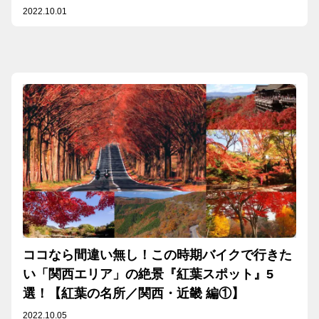
部・北陸 編①】
2022.10.01
ココなら間違い無し！この時期バイクで行きた
い「関西エリア」の絶景『紅葉スポット』5
選！【紅葉の名所／関西・近畿 編①】
2022.10.05