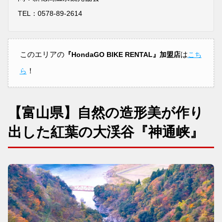
TEL：
0578-89-2614
このエリアの
は
『HondaGO BIKE RENTAL』加盟店
こち
！
ら
【富山県】自然の造形美が作り
出した紅葉の大渓谷『神通峡』