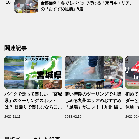
全部無料！冬でもバイクで行ける「東日本エリア」
の『おすすめ足湯』5選…
関連記事
バイクで走って楽しい 『宮城
寒い時期のツーリングでも楽
初めて
県』のツーリングスポット
しめる九州エリアのおすすめ
ダーと
は？ 日帰りで楽しむならこの
「足湯」がコレ！【九州 編
体験 
5ヶ所がおすすめ！【バイク
②】
催！
2023.11.11
2023.02.16
2022.06.
で行きたい47都道府県別おす
すめスポット／宮城県 編】