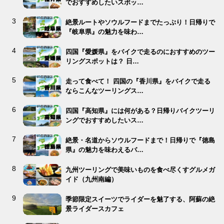
でおすすめしたいスポッ…
絶景ルートやソウルフードまでたっぷり！日帰りで
『岐阜県』の魅力を味わ…
四国『愛媛県』をバイクで走るのにおすすめのツー
リングスポットは？ 日…
走って食べて！ 四国の『香川県』をバイクで走る
ならこんなツーリングス…
四国『高知県』には何がある？日帰りバイクツーリ
ングでおすすめしたいス…
絶景・名道からソウルフードまで！日帰りで『徳島
県』の魅力を味わえるバ…
九州ツーリングで美味いものを食べ尽くすグルメガ
イド（九州南編）
季節限定スイーツでライダーを魅了する、阿蘇の絶
景ライダースカフェ