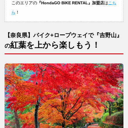
このエリアの
は
『HondaGO BIKE RENTAL』加盟店
こち
！
ら
【奈良県】バイク+ロープウェイで『吉野山』
紅葉を上から楽しもう！
の