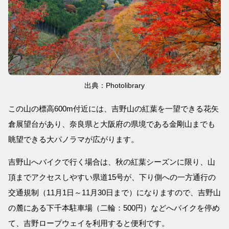
出典：Photolibrary
この山の標高600m付近には、吉野山の紅葉を一望できる花矢
倉展望台があり、奈良県と大阪府の県境である金剛山までも
眺望できる大パノラマが広がります。
吉野山へバイクで行く場合は、秋の紅葉シーズンに限り、山
頂までアクセスしやすい県道15号が、下り側への一方通行の
交通規制（11月1日～11月30日まで）になりますので、吉野山
の麓にある下千本駐車場（二輪：500円）などへバイクを停め
て、吉野ロープウェイを利用すると便利です。