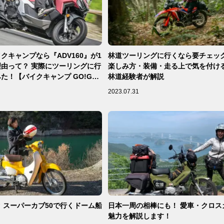
クキャンプなら『ADV160』が1
林道ツーリングに行くなら要チェッ
由って？ 実際にツーリングに行
楽しみ方・装備・走る上で気を付け
た！【バイクキャンプ GO!GO!
林道経験者が解説
レビュー 前編】
2023.07.31
 スーパーカブ50で行くドーム船
日本一周の相棒にも！ 愛車・クロスカ
り
魅力を解説します！