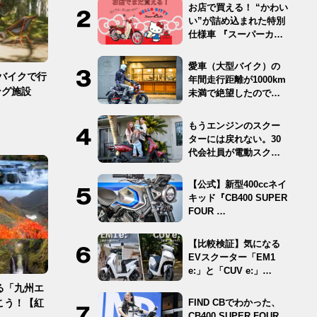
お店で買える！ “かわい
い”が詰め込まれた特別
仕様車 『スーパーカ
ブ…
愛車（大型バイク）の
バイクで行
年間走行距離が1000km
ング施設
未満で絶望したので
12…
もうエンジンのスクー
ターには戻れない。30
代会社員が電動スクー
ター …
【公式】新型400ccネイ
キッド『CB400 SUPER
FOUR …
【比較検証】気になる
EVスクーター「EM1
e:」と「CUV e:」…
る「九州エ
FIND CBでわかった、
こう！【紅
CB400 SUPER FOUR