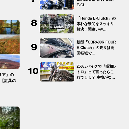
E-Cl…
「Honda E-Clutch」の
素朴な疑問をスッキリ
解決！間違いや…
新型『CBR400R FOUR
E-Clutch』の走りは高
回転域で…
250ccバイクで『昭和レ
トロ』って言ったらこ
リア」の
れでしょ？ 車検がな
！【紅葉の
く…