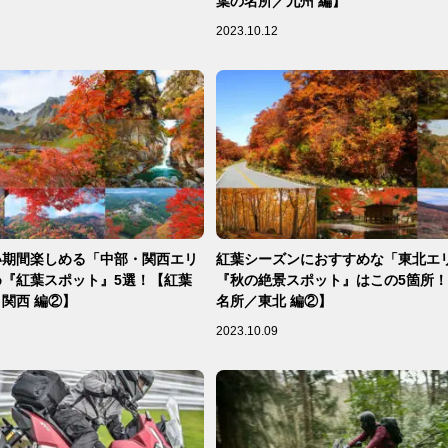
葉の名所／九州 編】
2023.10.12
い期間楽しめる「中部・関西エリ
紅葉シーズンにおすすめな「東北エ
『紅葉スポット』5選！【紅葉
『秋の絶景スポット』はこの5箇所
関西 編②】
名所／東北 編②】
2023.10.09