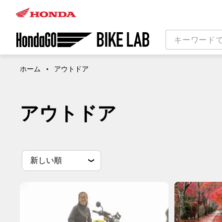
ホーム
アウトドア
アウトドア
並
並べ替え条件
新しい順
べ
替
古い順
閲覧数順
え
条
件