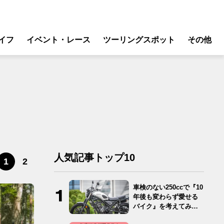
イフ
イベント・レース
ツーリングスポット
その他
リ
モータースポーツ
グギア
イベント
ング
スクール・レッスン
ドア
転
バイク
人気記事トップ10
1
2
ンス
車検のない250ccで『10
年後も変わらず愛せる
バイク』を考えてみ
た…