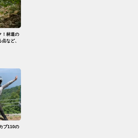
ク！林道の
る点など、
ブ110の