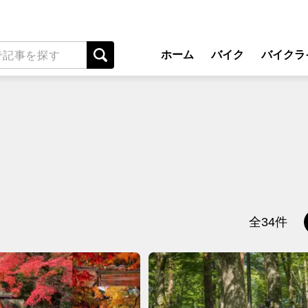
ホーム
バイク
バイクラ
New Model Show
アプ
モデル情報
ライディン
カスタマイズパーツ
ツーリ
テクノロジー
アウト
名車・旧車
安全運
ビジネス
レンタル
全34件
メンテナ