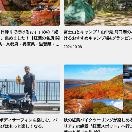
ら日帰りで行けるおすすめの『絶
富士山とキャンプ！山中湖,河口湖の
』集めました！【紅葉の名所 関
けるおすすめキャンプ場&グランピ
県・京都府・兵庫県・滋賀県・和
2024.10.08
でボディサーフィンを楽しむ。バ
秋の紅葉バイクツーリングが楽しめ
遊びはもっと楽しくなる。
リア」の絶景『紅葉スポット』へ行