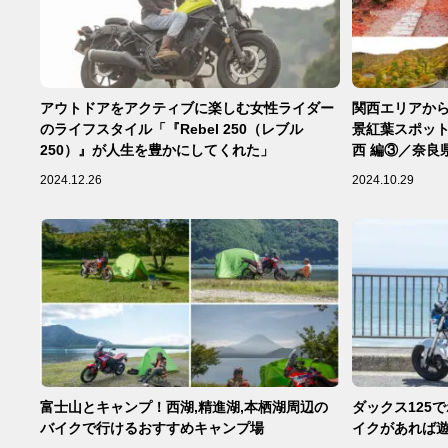
アウトドアをアクティブに楽しむ女性ライダー
関西エリアか
のライフスタイル「『Rebel 250（レブル
景紅葉スポット
250）』が人生を豊かにしてくれた」
西 編③／奈良
歌山県 】
2024.12.26
2024.10.29
富士山とキャンプ！西湖,精進湖,本栖湖周辺の
ダックス125
バイクで行けるおすすめキャンプ場
イクがあれば