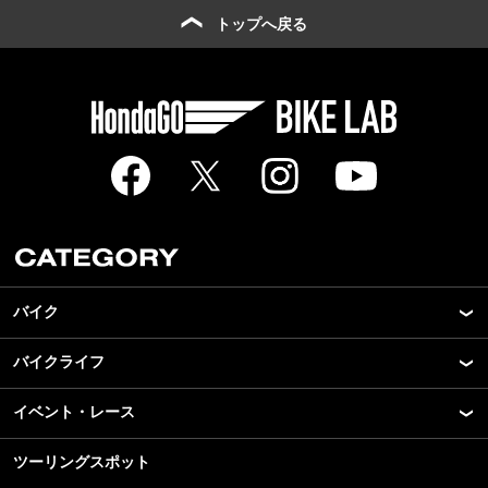
トップへ戻る
バイク
バイクライフ
New Model Show
モデル情報
イベント・レース
アプリ
カスタマイズパーツ
ライディングギア
ツーリングスポット
モータースポーツ
テクノロジー
ツーリング