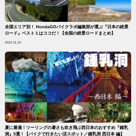
全国エリア別！ HondaGOバイクラボ編集部が選ぶ『日本の絶景
ロード』ベスト１はココだ！【全国の絶景ロードまとめ】
2022.11.14
夏に最適！ツーリングの暑さも吹き飛ぶ西日本のおすすめ『鍾乳
洞』5選！【バイクで行きたい涼スポット／鍾乳洞 西日本 編】