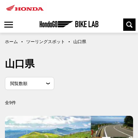
ホーム
ツーリングスポット
山口県
山口県
並
並べ替え条件
新しい順
古い順
閲覧数順
べ
替
え
全9件
条
件