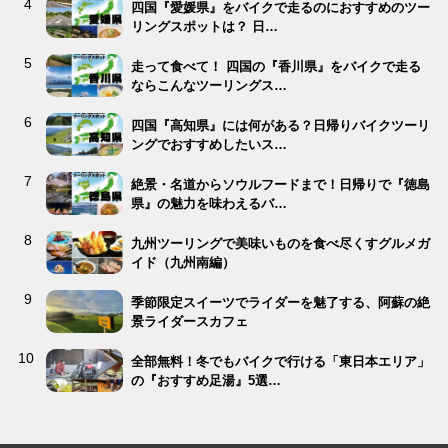
四国『愛媛県』をバイクで走るのにおすすめのツー
リングスポットは？ 日…
走って食べて！ 四国の『香川県』をバイクで走る
ならこんなツーリングス…
四国『高知県』には何がある？日帰りバイクツーリ
ングでおすすめしたいス…
絶景・名道からソウルフードまで！日帰りで『徳島
県』の魅力を味わえるバ…
九州ツーリングで美味いものを食べ尽くすグルメガ
イド（九州南編）
季節限定スイーツでライダーを魅了する、阿蘇の絶
景ライダースカフェ
全部無料！冬でもバイクで行ける「東日本エリア」
の『おすすめ足湯』5選…