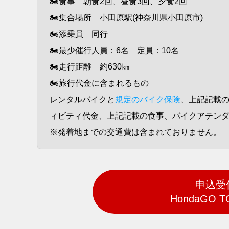
🏍食事 朝食2回、昼食3回、夕食2回
🏍集合場所 小田原駅(神奈川県小田原市)
🏍添乗員 同行
🏍最少催行人員：6名 定員：10名
🏍走行距離 約630㎞
🏍旅行代金に含まれるもの
レンタルバイクと
規定のバイク保険
、上記記載の
ィビティ代金、上記記載の食事、バイクアテン
※発着地までの交通費は含まれておりません。
申込受
HondaGO