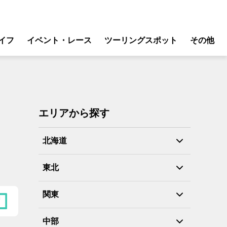
イフ
イベント・レース
ツーリングスポット
その他
リ
モータースポーツ
グギア
イベント
ング
スクール・レッスン
エリアから探す
ドア
転
北海道
バイク
東北
ンス
関東
中部