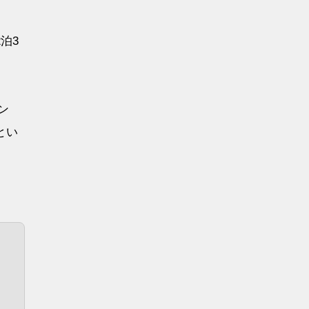
泊3
ン
とい