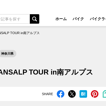
ホーム
バイク
バイクラ
New Model Show
アプ
SALP TOUR in南アルプス
モデル情報
ライディン
カスタマイズパーツ
ツーリ
神奈川県
テクノロジー
アウト
名車・旧車
安全運
NSALP TOUR in南アルプス
ビジネス
レンタル
メンテナ
SHARE