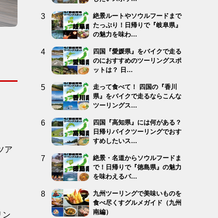
絶景ルートやソウルフードまで
たっぷり！日帰りで『岐阜県』
の魅力を味わ…
四国『愛媛県』をバイクで走る
のにおすすめのツーリングスポ
ットは？ 日…
走って食べて！ 四国の『香川
県』をバイクで走るならこんな
ツーリングス…
四国『高知県』には何がある？
日帰りバイクツーリングでおす
すめしたいス…
ツア
絶景・名道からソウルフードま
で！日帰りで『徳島県』の魅力
を味わえるバ…
九州ツーリングで美味いものを
食べ尽くすグルメガイド（九州
南編）
リン