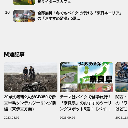
景ライダースカフェ
全部無料！冬でもバイクで行ける「東日本エリア」
の『おすすめ足湯』5選…
関連記事
20歳の若者2人がGB350で伊
テーマはバイクで修学旅行！
関西・
豆半島タンデムツーリング前
『奈良県』のおすすめツーリ
の『ワ
編（東伊豆方面）
ングスポット5選！【バイク
はどこ
で行きたい47都道府県別おす
グスポ
2023.08.02
2023.09.26
2022.11.
すめスポット／奈良県 編】
編】