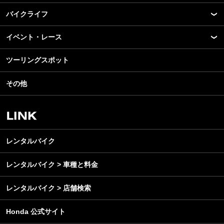
バイクライフ
New Model Show
モデル情報
イベント・レース
アプリ
カスタマイズパーツ
ライディングギア
ツーリングスポット
モータースポーツ
テクノロジー
ツーリング
イベント
名車・旧車
その他
アウトドア
スクール・レッスン
ビジネス
安全運転
レンタルバイク
メンテナンス
レンタルバイク
レンタルバイク > 車種と料金
レンタルバイク > 店舗検索
Honda 公式サイト