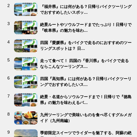
『福井県』には何がある？日帰りバイクツーリング
でおすすめしたいスポッ…
絶景ルートやソウルフードまでたっぷり！日帰りで
『岐阜県』の魅力を味わ…
四国『愛媛県』をバイクで走るのにおすすめのツー
リングスポットは？ 日…
走って食べて！ 四国の『香川県』をバイクで走る
ならこんなツーリングス…
四国『高知県』には何がある？日帰りバイクツーリ
ングでおすすめしたいス…
絶景・名道からソウルフードまで！日帰りで『徳島
県』の魅力を味わえるバ…
九州ツーリングで美味いものを食べ尽くすグルメガ
イド（九州南編）
季節限定スイーツでライダーを魅了する、阿蘇の絶