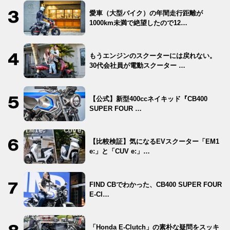
愛車（大型バイク）の年間走行距離が
1000km未満で絶望したので12…
もうエンジンのスクーターには戻れない。
30代会社員が電動スクーター …
【公式】新型400ccネイキッド『CB400
SUPER FOUR …
【比較検証】気になるEVスクーター「EM1
e:」と「CUV e:」…
FIND CBでわかった、CB400 SUPER FOUR
E-Cl…
「Honda E-Clutch」の素朴な疑問をスッキ