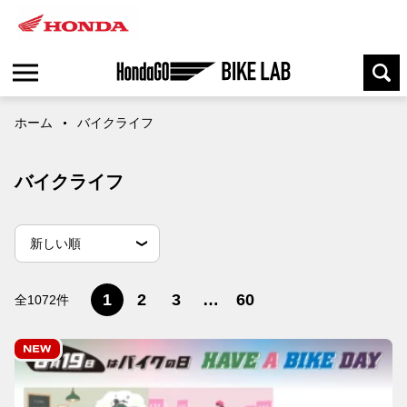
ホーム
バイクライフ
バイクライフ
並
並べ替え条件
新しい順
べ
替
古い順
閲覧数順
え
1
2
3
…
60
全1072件
条
件