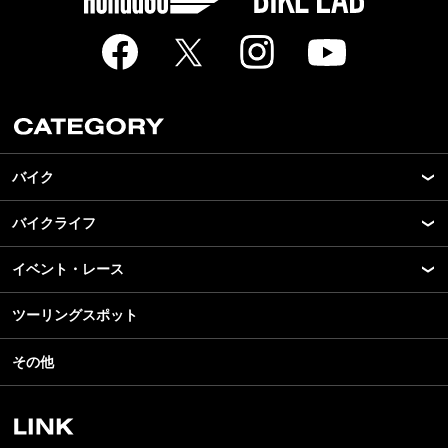
バイク
バイクライフ
New Model Show
モデル情報
イベント・レース
アプリ
カスタマイズパーツ
ライディングギア
ツーリングスポット
モータースポーツ
テクノロジー
ツーリング
イベント
名車・旧車
その他
アウトドア
スクール・レッスン
ビジネス
安全運転
レンタルバイク