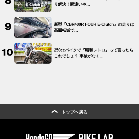
リ解決！間違いや…
新型『CBR400R FOUR E-Clutch』の走りは
高回転域で…
250ccバイクで『昭和レトロ』って言ったら
これでしょ？ 車検がなく…
トップへ戻る