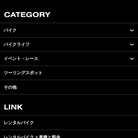
バイク
バイクライフ
New Model Show
モデル情報
イベント・レース
アプリ
カスタマイズパーツ
ライディングギア
ツーリングスポット
モータースポーツ
テクノロジー
ツーリング
イベント
名車・旧車
その他
アウトドア
スクール・レッスン
ビジネス
安全運転
レンタルバイク
メンテナンス
レンタルバイク
レンタルバイク > 車種と料金