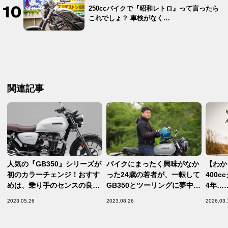
250ccバイクで『昭和レトロ』って言ったら
これでしょ？ 車検がなく…
関連記事
人気の『GB350』シリーズが
バイクにまったく興味がなか
【わか
初のカラーチェンジ！おすす
った24歳の若者が、一転して
400
めは、乗り手のセンスの良さ
GB350とツーリングに夢中に
4年…
も演出してくれる
なってしまった理由とは？
『ベス
2023.05.26
2023.08.26
2026.03.
『GB350』“マットパールホ
Hon
ワイト“？！【Honda2023新
思う？