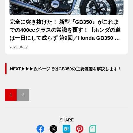
完全に突き抜けた！ 新型『GB350』がこれま
での400ccクラスの常識を覆す！【ホンダの道
は一日にして成らず 第9回／Honda GB350 前
編】
2021.04.17
NEXT▶▶▶次ページではGB350の主要装備を解説します！
1
2
SHARE