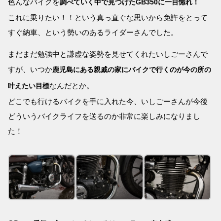
色んなバイクを
調べていく中で見つけたGB350に一目惚れ！
これに乗りたい！！という真っ直ぐな思いから免許をとって
すぐ納車、という勢いのあるライダーさんでした。
まだまだ勉強中と謙虚な姿勢を見せてくれたいしごーさんで
すが、いつか
鹿児島にある親戚の家にバイクで行くのが今の所の
なんだとか。
叶えたい目標
どこでも行けるバイクを手に入れた今、いしごーさんが今後
どういうバイクライフを送るのか非常に楽しみになりまし
た！