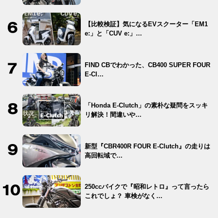
【比較検証】気になるEVスクーター「EM1
e:」と「CUV e:」…
FIND CBでわかった、CB400 SUPER FOUR
E-Cl…
「Honda E-Clutch」の素朴な疑問をスッキ
リ解決！間違いや…
新型『CBR400R FOUR E-Clutch』の走りは
高回転域で…
250ccバイクで『昭和レトロ』って言ったら
これでしょ？ 車検がなく…