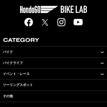
バイク
バイクライフ
New Model Show
モデル情報
イベント・レース
アプリ
カスタマイズパーツ
ライディングギア
ツーリングスポット
モータースポーツ
テクノロジー
ツーリング
イベント
名車・旧車
その他
アウトドア
スクール・レッスン
ビジネス
安全運転