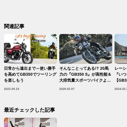
関連記事
日常から遠出まで～使い勝手
そんなことってある!? 20馬
レーシ
を高めてGB350でツーリング
力の『GB350 S』が高性能＆
『いつ
を楽しもう
大排気量スポーツバイクより
【GB
もエキサイティングに感じら
なる、
2022.05.23
2026.02.07
2024.02.
れた…… 【Hondaの道は1日
にしてならず／GB350 S イ
ンプレ・レビュー 中編】
最近チェックした記事