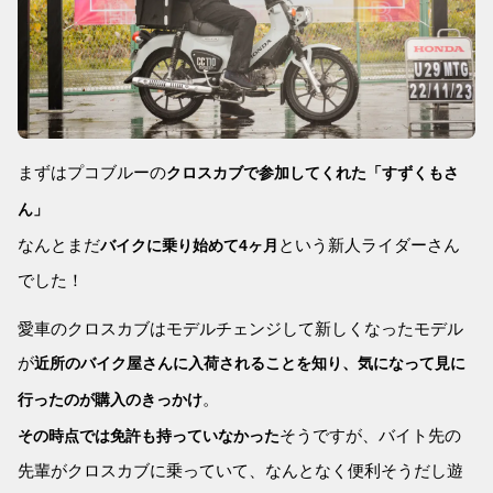
まずはプコブルーの
クロスカブで参加してくれた「すずくもさ
ん」
なんとまだ
という新人ライダーさん
バイクに乗り始めて4ヶ月
でした！
愛車のクロスカブはモデルチェンジして新しくなったモデル
が
近所のバイク屋さんに入荷されることを知り、気になって見に
。
行ったのが購入のきっかけ
そうですが、バイト先の
その時点では免許も持っていなかった
先輩がクロスカブに乗っていて、なんとなく便利そうだし遊