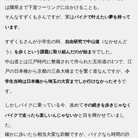
は隣県まで下道ツーリングに出かけることも。
そんなすずくもさんですが、実は
バイクで叶えたい夢を持って
。
います
すずくもさんが小学生の時、
（なかせんど
自由研究で中山道
う）
でした。
を歩くという課題に取り組んだのが始まり
中山道とは江戸時代に整備されて作られた五街道の1つで、江
戸の日本橋から京都の三条大橋までを繋ぐ道なんですが、
小
で
学生当時は日本橋から埼玉の大宮までしか行けなかったそう
す。
しかしバイクに乗っている今、改めて
その続きを歩きじゃなく
と目を輝かせていまし
バイクで走ったら楽しいんじゃないか
た。
確かに歩いたら相当大変な距離ですが、バイクなら時間の許