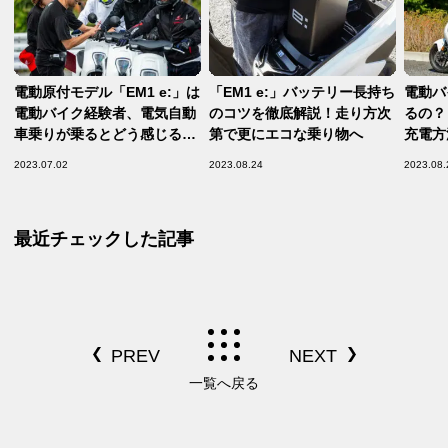
電動原付モデル「EM1 e:」は
「EM1 e:」バッテリー長持ち
電動バ
電動バイク経験者、電気自動
のコツを徹底解説！走り方次
るの？
車乗りが乗るとどう感じる？
第で更にエコな乗り物へ
充電方
試乗会で聞いて見えてきた
2023.07.02
2023.08.24
2023.08.
「EM1 e:」のキャラクター
最近チェックした記事
一覧へ戻る