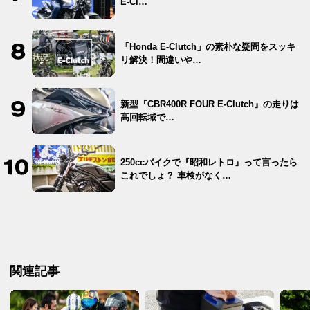
E-Cl…
「Honda E-Clutch」の素朴な疑問をスッキ
リ解決！間違いや…
新型『CBR400R FOUR E-Clutch』の走りは
高回転域で…
250ccバイクで『昭和レトロ』って言ったら
これでしょ？ 車検がなく…
関連記事