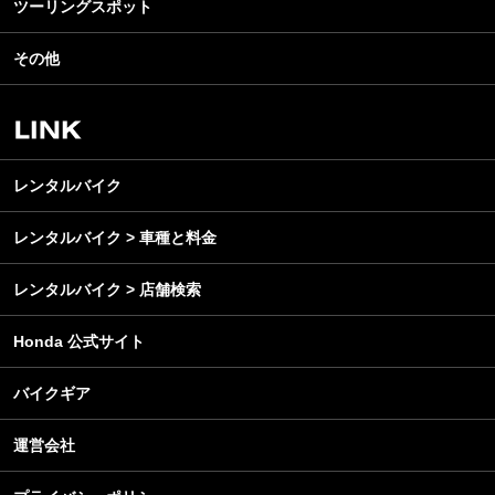
ツーリングスポット
モータースポーツ
テクノロジー
ツーリング
イベント
名車・旧車
その他
アウトドア
スクール・レッスン
ビジネス
安全運転
レンタルバイク
メンテナンス
レンタルバイク
レンタルバイク > 車種と料金
レンタルバイク > 店舗検索
Honda 公式サイト
バイクギア
運営会社