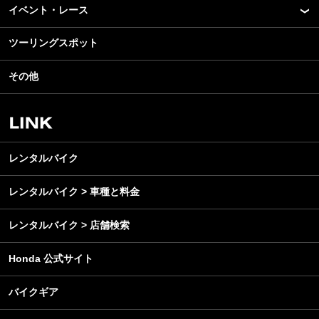
モデル情報
イベント・レース
アプリ
カスタマイズパーツ
ライディングギア
ツーリングスポット
モータースポーツ
テクノロジー
ツーリング
イベント
名車・旧車
その他
アウトドア
スクール・レッスン
ビジネス
安全運転
レンタルバイク
メンテナンス
レンタルバイク
レンタルバイク > 車種と料金
レンタルバイク > 店舗検索
Honda 公式サイト
バイクギア