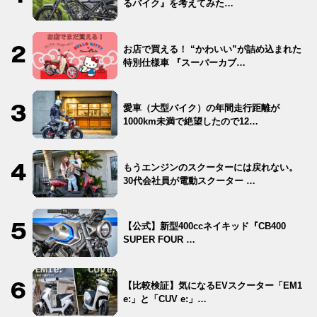
るバイク』を考えてみた…
お店で買える！ “かわいい”が詰め込まれた
特別仕様車 『スーパーカブ…
愛車（大型バイク）の年間走行距離が
1000km未満で絶望したので12…
もうエンジンのスクーターには戻れない。
30代会社員が電動スクーター …
【公式】新型400ccネイキッド『CB400
SUPER FOUR …
【比較検証】気になるEVスクーター「EM1
e:」と「CUV e:」…