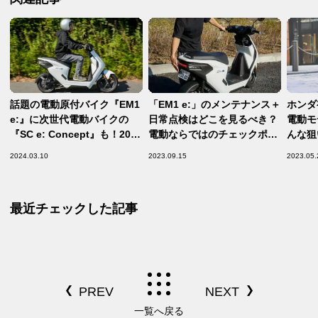
話題の電動原付バイク『EM1
「EM1 e:」のメンテナンス＋
ホンダ
e:』に次世代電動バイクの
日常点検はどこを見るべき？
電動モ
『SC e: Concept』も！2024
電動ならではのチェックポイ
んな狙
年モーターサイクルショーで
ントを解説！
2024.03.10
2023.09.15
2023.05.
見ておきたい、電動バイクの
これから
最近チェックした記事
一覧へ戻る