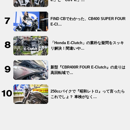
FIND CBでわかった、CB400 SUPER FOUR
E-Cl…
「Honda E-Clutch」の素朴な疑問をスッキ
リ解決！間違いや…
新型『CBR400R FOUR E-Clutch』の走りは
高回転域で…
250ccバイクで『昭和レトロ』って言ったら
これでしょ？ 車検がなく…