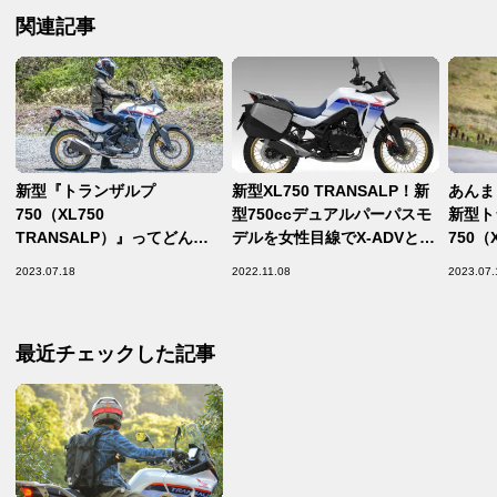
関連記事
新型『トランザルプ
新型XL750 TRANSALP！新
あんま
750（XL750
型750ccデュアルパーパスモ
新型ト
TRANSALP）』ってどんな
デルを女性目線でX-ADVと比
750（
バイク？ 燃費や足つき性、お
較しながら魅力を探る！
って『
2023.07.18
2022.11.08
2023.07.
すすめポイントや装備を解説
バイク
します！【ホンダバイク資料
の道は
室 ／Honda XL750
Honda
最近チェックした記事
TRANSALP（2023）】
試乗イ
リング