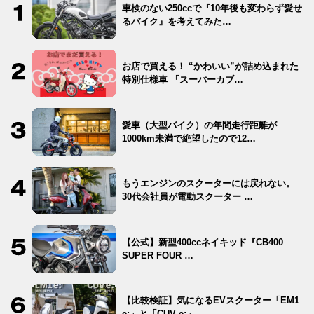
車検のない250ccで『10年後も変わらず愛せ
るバイク』を考えてみた…
お店で買える！ “かわいい”が詰め込まれた
特別仕様車 『スーパーカブ…
愛車（大型バイク）の年間走行距離が
1000km未満で絶望したので12…
もうエンジンのスクーターには戻れない。
30代会社員が電動スクーター …
【公式】新型400ccネイキッド『CB400
SUPER FOUR …
【比較検証】気になるEVスクーター「EM1
e:」と「CUV e:」…