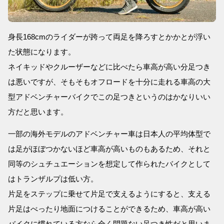
身長168cmのライダーが跨って両足を降ろすとかかとが浮い
た状態になります。
ネイキッドやクルーザーなどに比べたら車高が高い分足つき
は悪いですが、そもそもオフロードを十分に走れる車高の大
型アドベンチャーバイクでこの足つきというのはかなりいい
方だと思います。
一部の海外モデルのアドベンチャー車は日本人の平均体型で
は足がほぼつかないほど車高が高いものもあるため、それと
同等のシュチュエーションを想定して作られたバイクとして
はトランザルプは低い方。
片足をステップに乗せて片足で支えるようにすると、支える
片足はべったり地面につけることができるため、車高が高い
バイクに慣れている方なら全く問題ない足つき性だと思いま