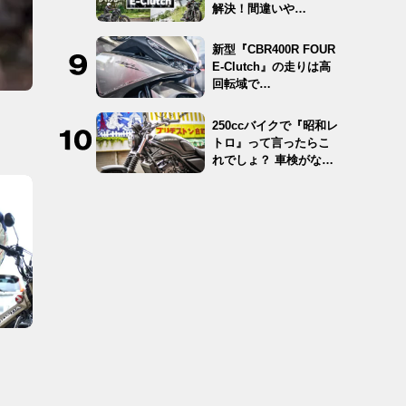
解決！間違いや…
新型『CBR400R FOUR
E-Clutch』の走りは高
回転域で…
250ccバイクで『昭和レ
。
トロ』って言ったらこ
れでしょ？ 車検がな
く…