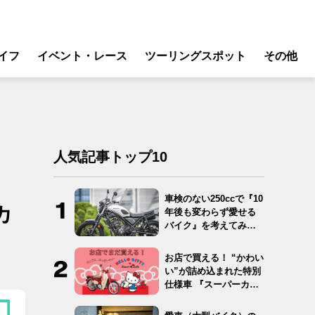
イフ
イベント・レース
ツーリングスポット
その他
リ
モータースポーツ
グギア
イベント
ング
スクール・レッスン
人気記事トップ10
ドア
転
車検のない250ccで『10
カ
年後も変わらず愛せる
バイク
バイク』を考えてみ
た…
ンス
お店で買える！ “かわい
い”が詰め込まれた特別
仕様車 『スーパーカ
ブ…