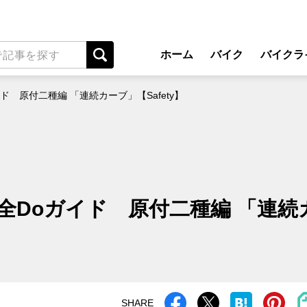
ホーム
バイク
バイクラ
New Model Show
アプ
ド 原付二種編 「連続カーブ」【Safety】
モデル情報
ライディン
カスタマイズパーツ
ツーリ
テクノロジー
アウト
名車・旧車
安全運
安全Doガイド 原付二種編 「連続
ビジネス
レンタル
メンテナ
SHARE