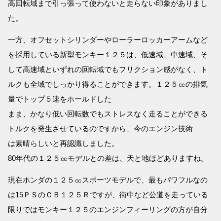
高回転域まで引っ張って使わないと走らない印象がありまし
た。
一方、オフセットシリンダーやローラーロッカーアームなど
を採用している新型モンキー１２５は、低速域、中速域、そ
して高速域といずれの回転域でもフリクション感がなく、ト
ルクも全域でしっかり得ることができます。１２５㏄の排気
量でトップ５速をホールドした
まま、かなり低い回転数でもストレスなく走ることができる
トルクを発生させているのですから、今のエンジン技術
は素晴らしいと再認識しました。
80年代の１２５㏄モデルとの差は、天と地ほどありますね。
現在ホンダの１２５㏄スポーツモデルで、最もパワフルなの
は15ＰＳのＣＢ１２５Ｒですが、街中など公道を走っている
限りではモンキー１２５のエンジンフィーリングの方が自分