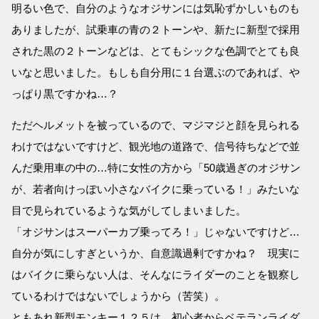
明るい色で、自分のようなオジサンには気恥ずかしいものも
ありましたが、試乗車の青の２トーンや、新たに新型で採用
された黒の２トーンなどは、とてもシックな色調でとても良
いなと思いました。もしも自分用に１台選ぶのであれば、や
っぱり黒ですかね…？
ただヘルメットを被っているので、マジマジと顔を見られる
わけではないですけど、観光地の道路で、信号待ちなどで並
んだ乗用車の中の…特に女性の方から「50歳過ぎのオジサン
が、若者向けっぽい小さなバイクに乗っている！」みたいな
目で見られているような気がしてしまいました。
「オジサンはスーパーカブ乗ってろ！」じゃないですけど…
自分が気にしすぎというか、自意識過剰ですかね？ 現実に
はバイクに乗らない人は、そんなにライダーのことを観察し
ているわけではないでしょうから（苦笑）。
ともあれ新型モンキー１２５は、初心者からベテランライダ