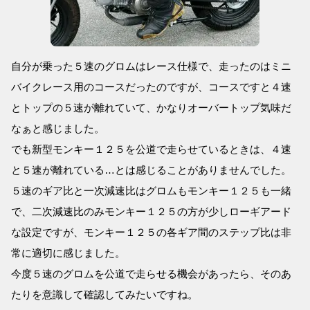
自分が乗った５速のグロムはレース仕様で、走ったのはミニ
バイクレース用のコースだったのですが、コースですと４速
とトップの５速が離れていて、かなりオーバートップ気味だ
なぁと感じました。
でも新型モンキー１２５を公道で走らせているときは、４速
と５速が離れている…とは感じることがありませんでした。
５速のギア比と一次減速比はグロムもモンキー１２５も一緒
で、二次減速比のみモンキー１２５の方が少しローギアード
な設定ですが、モンキー１２５の各ギア間のステップ比は非
常に適切に感じました。
今度５速のグロムを公道で走らせる機会があったら、そのあ
たりを意識して確認してみたいですね。