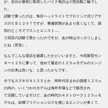
が、自分が最初に取得したバイク免許は小型自動二輪でし
た。
試験で乗ったのは、角目ヘッドライトでプロリンク式リアサ
スのＣＢ１２５Ｔですが、整備状態があまり良くなくて、踏
切のところでプスンとエンスト…。
２回目の試験で受かったのですが、あの時はガッカリしまし
たね（苦笑）。
なんでこんな昔話を披露したかといいますと、今回新型モン
キー１２５に乗って、改めて最近の１２５㏄モデルのエンジ
ンの出来は良いな、と思ったからです。
今でもスズキＧＮ１２５とか、80年代生まれの国産１２５㏄
の内の、いくつかのモデルは海外市場などで販売され
て活躍していますけど、あの時代の４ストローク１２５㏄モ
デルは、結構フリクションロスを感じるエンジンが多くて、