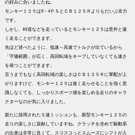
の好みに合いましたね。
モンキー１２５は9・4ＰＳとＣＢ１２５Ｒよりもだいぶ非力
です。
しかし、峠道などを走っているとモンキー１２５は意外と速
く走ることができます。
先ほど述べたように、低速～高速でトルクが出ているから
「守備範囲」が広く、高回転域をキープしていなくても速さ
を保つことができます。
言うまでもなく高回転域の楽しさはＣＢ１２５Ｒに軍配が上
がりますけど、モンキー１２５は速く走らせることを強く意
識しなくても、しっかりスポーツ感を楽しめる走りのキャラ
クターなのが気に入りました。
新たに採用された５速ミッションも、新型モンキー１２５の
走りの楽しさに貢献していますね。クラッチを含めて駆動系
の出来は非常に良くて、スコスコっとスムーズにシフトが入