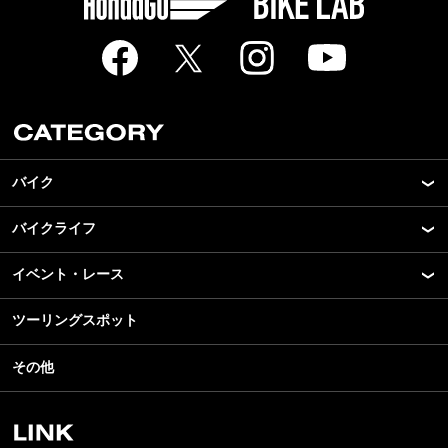
バイク
バイクライフ
New Model Show
モデル情報
イベント・レース
アプリ
カスタマイズパーツ
ライディングギア
ツーリングスポット
モータースポーツ
テクノロジー
ツーリング
イベント
名車・旧車
その他
アウトドア
スクール・レッスン
ビジネス
安全運転
レンタルバイク