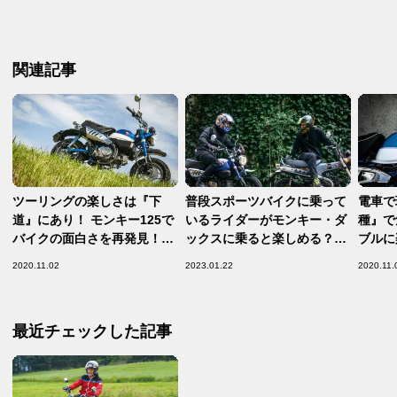
関連記事
ツーリングの楽しさは『下
普段スポーツバイクに乗って
電車で
道』にあり！ モンキー125で
いるライダーがモンキー・ダ
種』で
バイクの面白さを再発見！
ックスに乗ると楽しめる？大
ブルに
【原付二種で楽しむホンダの
型にはない125の楽しさを感
びかた
2020.11.02
2023.01.22
2020.11.
バイク！ 第1回／Honda
じてみよう！
タルバ
Monkey125 後編】
Honda
最近チェックした記事