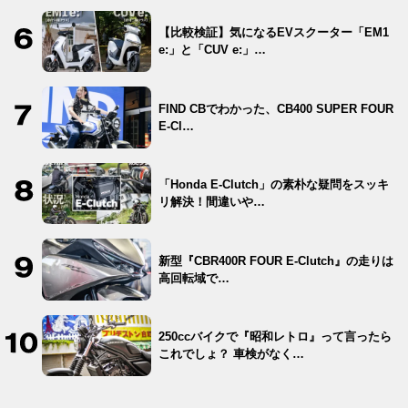
【比較検証】気になるEVスクーター「EM1
e:」と「CUV e:」…
FIND CBでわかった、CB400 SUPER FOUR
E-Cl…
「Honda E-Clutch」の素朴な疑問をスッキ
リ解決！間違いや…
新型『CBR400R FOUR E-Clutch』の走りは
高回転域で…
250ccバイクで『昭和レトロ』って言ったら
これでしょ？ 車検がなく…