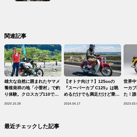
関連記事
雄大な自然に囲まれたヤマメ
【オトナ向け？】125ccの
世界中
養殖発祥の地「小菅村」で釣
『スーパーカブ C125』は眺
ーカブ
り体験。クロスカブ110で行
めるだけでも満足だけど乗っ
た！誰
く山梨ツーリング。
てみたら意外にも!?【原付二
と現代
2020.10.28
2024.04.17
2023.03.
種「カブ」シリーズ比較講座
③ Super Cub C125】
最近チェックした記事