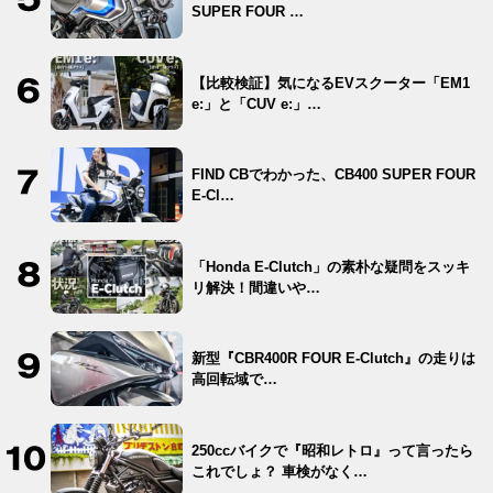
SUPER FOUR …
【比較検証】気になるEVスクーター「EM1
e:」と「CUV e:」…
FIND CBでわかった、CB400 SUPER FOUR
E-Cl…
「Honda E-Clutch」の素朴な疑問をスッキ
リ解決！間違いや…
新型『CBR400R FOUR E-Clutch』の走りは
高回転域で…
250ccバイクで『昭和レトロ』って言ったら
これでしょ？ 車検がなく…