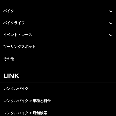
バイク
バイクライフ
New Model Show
モデル情報
イベント・レース
アプリ
カスタマイズパーツ
ライディングギア
ツーリングスポット
モータースポーツ
テクノロジー
ツーリング
イベント
名車・旧車
その他
アウトドア
スクール・レッスン
ビジネス
安全運転
レンタルバイク
メンテナンス
レンタルバイク
レンタルバイク > 車種と料金
レンタルバイク > 店舗検索