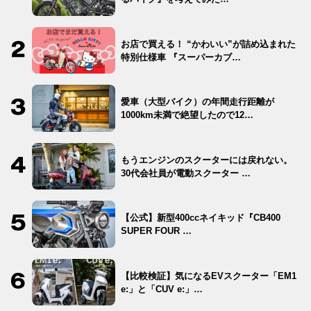
お店で買える！ “かわいい”が詰め込まれた
特別仕様車 『スーパーカブ…
愛車（大型バイク）の年間走行距離が
1000km未満で絶望したので12…
もうエンジンのスクーターには戻れない。
30代会社員が電動スクーター …
【公式】新型400ccネイキッド『CB400
SUPER FOUR …
【比較検証】気になるEVスクーター「EM1
e:」と「CUV e:」…