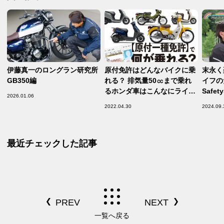
伊藤真一のロングラン研究所
原付免許はどんなバイクに乗
末永く
GB350編
れる？ 排気量50㏄まで乗れ
イフのた
るホンダ車はこんなにライン
Safet
2026.01.06
アップされています！【バイ
【Saf
2022.04.30
2024.09.
ク免許を取ろう② ／ 原付免
許で乗れる車種 編-】
最近チェックした記事
一覧へ戻る