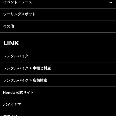
モデル情報
イベント・レース
アプリ
カスタマイズパーツ
ライディングギア
ツーリングスポット
モータースポーツ
テクノロジー
ツーリング
イベント
名車・旧車
その他
アウトドア
スクール・レッスン
ビジネス
安全運転
レンタルバイク
メンテナンス
レンタルバイク
レンタルバイク > 車種と料金
レンタルバイク > 店舗検索
Honda 公式サイト
バイクギア