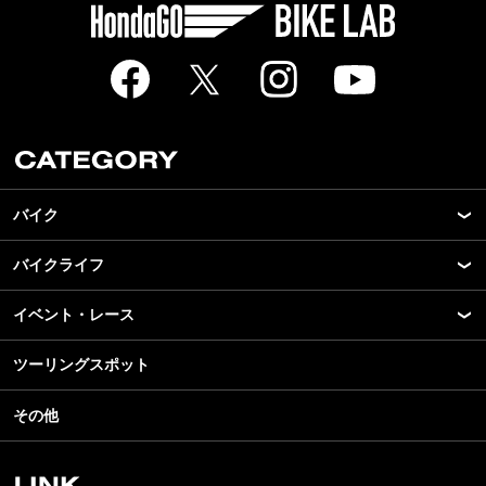
バイク
バイクライフ
New Model Show
モデル情報
イベント・レース
アプリ
カスタマイズパーツ
ライディングギア
ツーリングスポット
モータースポーツ
テクノロジー
ツーリング
イベント
名車・旧車
その他
アウトドア
スクール・レッスン
ビジネス
安全運転