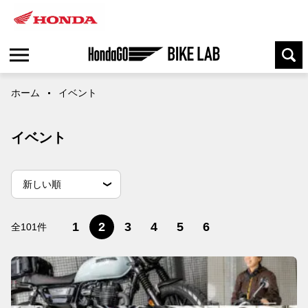
ホーム
イベント
イベント
並
並べ替え条件
新しい順
べ
替
古い順
閲覧数順
え
1
2
3
4
5
6
全101件
条
件