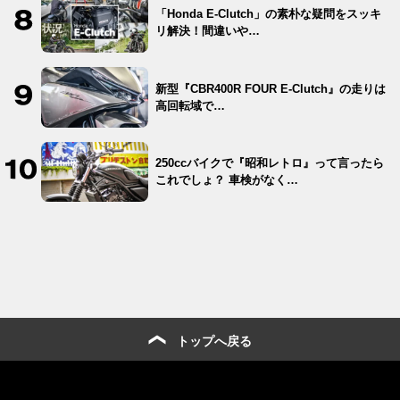
「Honda E-Clutch」の素朴な疑問をスッキ
リ解決！間違いや…
新型『CBR400R FOUR E-Clutch』の走りは
高回転域で…
250ccバイクで『昭和レトロ』って言ったら
これでしょ？ 車検がなく…
トップへ戻る