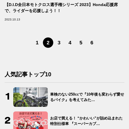
【D.I.D全日本モトクロス選手権シリーズ 2023】Honda応援席
で、ライダーを応援しよう！！
2023.10.13
1
2
3
4
5
6
人気記事トップ10
車検のない250ccで『10年後も変わらず愛せ
るバイク』を考えてみた…
お店で買える！ “かわいい”が詰め込まれた
特別仕様車 『スーパーカブ…