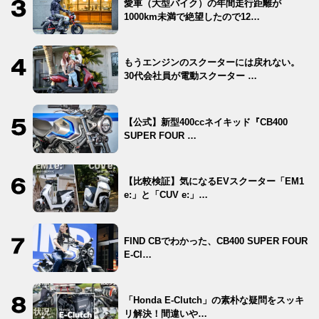
愛車（大型バイク）の年間走行距離が
1000km未満で絶望したので12…
もうエンジンのスクーターには戻れない。
30代会社員が電動スクーター …
【公式】新型400ccネイキッド『CB400
SUPER FOUR …
【比較検証】気になるEVスクーター「EM1
e:」と「CUV e:」…
FIND CBでわかった、CB400 SUPER FOUR
E-Cl…
「Honda E-Clutch」の素朴な疑問をスッキ
リ解決！間違いや…