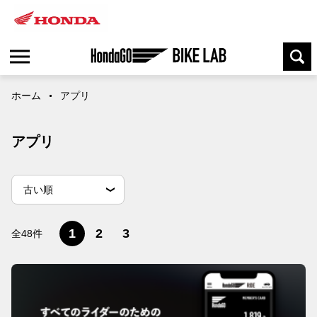
ホーム
アプリ
アプリ
並
並べ替え条件
新しい順
古い順
べ
替
閲覧数順
え
1
2
3
全48件
条
件