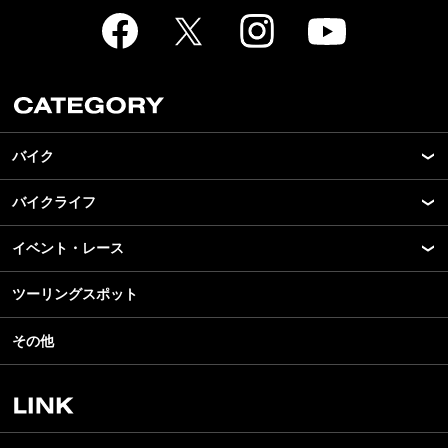
バイク
バイクライフ
New Model Show
モデル情報
イベント・レース
アプリ
カスタマイズパーツ
ライディングギア
ツーリングスポット
モータースポーツ
テクノロジー
ツーリング
イベント
名車・旧車
その他
アウトドア
スクール・レッスン
ビジネス
安全運転
レンタルバイク
メンテナンス