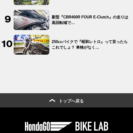
新型『CBR400R FOUR E-Clutch』の走りは
高回転域で…
250ccバイクで『昭和レトロ』って言ったら
これでしょ？ 車検がなく…
トップへ戻る